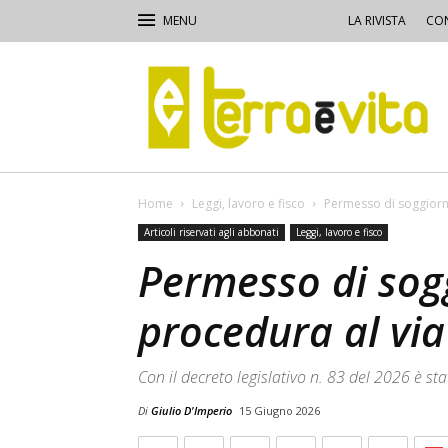
LA RIVISTA
CON
Terra
e
Vita
Home
Leggi, lavoro e fisco
Permesso di soggiorn
Articoli riservati agli abbonati
Leggi, lavoro e fisco
Permesso di sog
procedura al via
Con il decreto legislativo n. 83 del 2026 è s
Di
Giulio D'Imperio
15 Giugno 2026