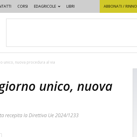
TATTI
CORSI
EDAGRICOLE
LIBRI
ABBONATI / RINN
o unico, nuova procedura al via
giorno unico, nuova
tata recepita la Direttiva Ue 2024/1233