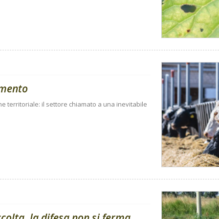
amento
ne territoriale: il settore chiamato a una inevitabile
olta, la difesa non si ferma