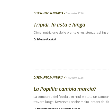
DIFESA FITOSANITARIA
5 Agosto 2026
Tripidi, la lista è lunga
Clima, nutrizione delle piante e resistenza agli inse
Di
Silverio Pachioli
DIFESA FITOSANITARIA
4 Agosto 2026
La Popillia cambia marcia?
La comparsa del focolaio in Friuli è stato un campanel
trovare luoghi favorevoli anche molto lontani dal fo
Di
Massimo Bariselli e Riccardo Bugiani