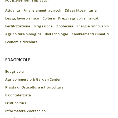
ROC n. 24344 dell’11 marzo 2014
Attualità
Finanziamenti agricoli
Difesa fitosanitaria
Leggi, lavoro e fisco
Colture
Prezzi agricoli e mercati
Fertilizzazione
Irrigazione
Zootecnia
Energie rinnovabili
Agricoltura biologica
Biotecnologie
Cambiamenti climatici
Economia circolare
EDAGRICOLE
Edagricole
Agricommercio & Garden Center
Rivista di Orticoltura e Floricoltura
Il Contoterzista
Frutticoltura
Informatore Zootecnico