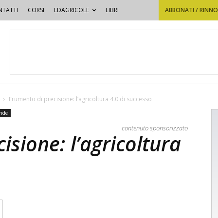
TATTI
CORSI
EDAGRICOLE
LIBRI
ABBONATI / RINN
Frumento di precisione: l’agricoltura 4.0 di successo
ende
contenuto sponsorizzato
isione: l’agricoltura