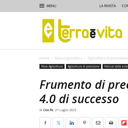
LA RIVISTA
CON
Terra
e
Vita
Home
Nova Agricoltura
Agricoltura di precisione
Nova Agricoltura
Agricoltura di precisione
Notizie dalle azi
Frumento di prec
4.0 di successo
Di
Ciro Po
21 Luglio 2023