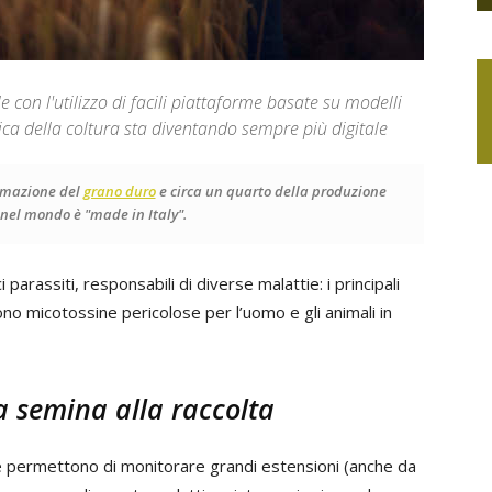
 con l'utilizzo di facili piattaforme basate su modelli
ca della coltura sta diventando sempre più digitale
formazione del
grano duro
e circa un quarto della produzione
 nel mondo è "made in Italy".
 parassiti, responsabili di diverse malattie: i principali
no micotossine pericolose per l’uomo e gli animali in
a semina alla raccolta
che permettono di monitorare grandi estensioni (anche da