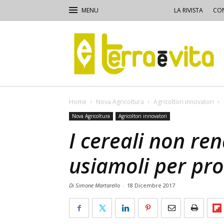
LA RIVISTA
CON
Terra
e
Vita
Home
Nova Agricoltura
Agricoltori innovatori
Nova Agricoltura
Agricoltori innovatori
I cereali non re
usiamoli per pro
Di Simone Martarello
-
18 Dicembre 2017