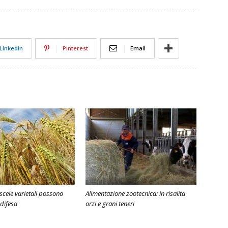
Linkedin
Pinterest
Email
iscele varietali possono
Alimentazione zootecnica: in risalita
 difesa
orzi e grani teneri