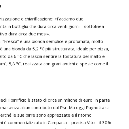
e
rizzazione o chiarificazione: «Facciamo due
ta in bottiglia che dura circa venti giorni – sottolinea
tivo dura circa due mesi».
: “Fresca” è una bionda semplice e profumata, molto
 è una bionda da 5,2 °C più strutturata, ideale per pizza,
o da 6 °C che lascia sentire la tostatura del malto e
num”, 5,8 °C, realizzata con grani antichi e spezie come il
 il birrificio è stato di circa un milione di euro, in parte
i, ma senza alcun contributo dal Psr. Ma oggi Pagnotta si
 perché le sue birre sono apprezzate e il ritorno
i è commercializzato in Campania – precisa Vito – il 30%