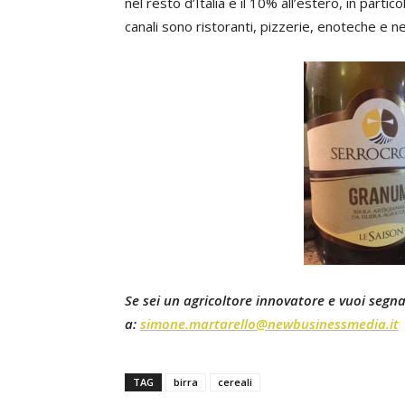
nel resto d’Italia e il 10% all’estero, in parti
canali sono ristoranti, pizzerie, enoteche e ne
Se sei un agricoltore innovatore e vuoi segnal
a:
simone.martarello@newbusinessmedia.it
TAG
birra
cereali