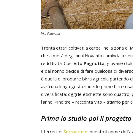
Vito Pagnotta
Trenta ettari coltivati a cereali nella zona di
che a metà degli anni Novanta comincia a senti
redditività. Così
Vito Pagnotta
, giovane dipl
e dal nonno decide di fare qualcosa di diverso 
è quella di produrre birra agricola partendo da
avrà una lunga gestazione: le prime birre risa
diversificata: oggi le etichette sono quattro, p
l’anno. «Inoltre – racconta Vito – stiamo per 
Prima lo studio poi il progetto
I terreni di
Serrocroce
, questo il nome dell’a