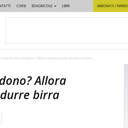
TATTI
CORSI
EDAGRICOLE
LIBRI
ABBONATI / RINN
I cereali non rendono? Allora usiamoli per produrre birra
ndono? Allora
durre birra