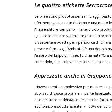
Le quattro etichette Serrocroc
Le birre sono prodotte senza filtraggi, pasto
rifermentazioni, una in cisterna e una molto len
l’imprenditore campano – l’intero ciclo produt
Queste le quattro varietà targate Serrocroce
dissetante è adatta per i periodi caldi. Chiara
pesce e formaggi. “Ambrata” è una doppio malt
l’amaro del luppolo. Infine, l’ultima nata “Gra
coriandolo, tutti coltivati nei terreni aziendali.
Apprezzate anche in Giappone
L’investimento complessivo per mettere in piedi
sborsati di tasca propria e in parte finanziat
dice del tutto soddisfatto della scelta fatta,
economico è soddisfacente: «Il 60% dei volum