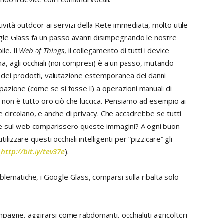
ività outdoor ai servizi della Rete immediata, molto utile
ogle Glass fa un passo avanti disimpegnando le nostre
le. Il
Web of Things
, il collegamento di tutti i device
china, agli occhiali (noi compresi) è a un passo, mutando
tà dei prodotti, valutazione estemporanea dei danni
ecipazione (come se si fosse lì) a operazioni manuali di
, non è tutto oro ciò che luccica. Pensiamo ad esempio ai
he circolano, e anche di privacy. Che accadrebbe se tutti
i e sul web comparissero queste immagini? A ogni buon
ilizzare questi occhiali intelligenti per “pizzicare” gli
(
http://bit.ly/tev37e
).
lematiche, i Google Glass, comparsi sulla ribalta solo
pagne, aggirarsi come rabdomanti, occhialuti agricoltori