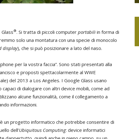
®
e Glass
. Si tratta di piccoli computer
portabili
in forma di
edremmo solo una montatura con una specie di monocolo
 display
), che si può posizionare a lato del naso.
phone per la vostra faccia”. Sono stati presentati alla
rancisco e proposti spettacolarmente al WWE
le) del 2013 a Los Angeles. I Google Glass usano
 capaci di dialogare con altri device mobili, come ad
tilizzano alcune funzionalità, come il collegamento a
ando informazioni.
è un progetto informatico che potrebbe consentire di
ello dell’
Ubiquitous Computing
: device informatici
ente dappertutto, quindi anche in pieno campo, su un