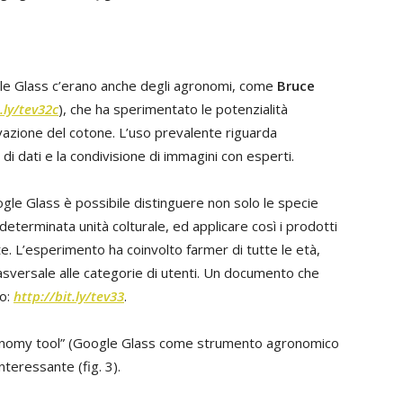
gle Glass c’erano anche degli agronomi, come
Bruce
.ly/tev32c
), che ha sperimentato le potenzialità
tivazione del cotone. L’uso prevalente riguarda
 di dati e la condivisione di immagini con esperti.
gle Glass è possibile distinguere non solo le specie
determinata unità colturale, ed applicare così i prodotti
atte. L’esperimento ha coinvolto farmer di tutte le età,
versale alle categorie di utenti. Un documento che
o:
http://bit.ly/tev33
.
onomy tool” (Google Glass come strumento agronomico
nteressante (fig. 3).