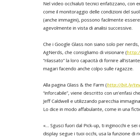
Nel video occhialuti tecnici enfatizzano, con e
come il monitoraggio delle condizioni del suolo
(anche immagini), possono facilmente essere 
agevolmente in vista di analisi successive.
Che i Google Glass non siano solo per nerds, ci
AgNerds, che consigliamo di visionare (
http:
“rilassato” la loro capacità di fornire all’ist
magari facendo anche colpo sulle ragazze.
Alla pagina Glass & the Farm (
http://bit.ly/te
“inforcabile”, viene descritto con un’enfasi che
Jeff Caldwell e utilizzando parecchia immagin
Lo dice in modo affabulante, come in una ficti
«… Sgusci fuori dal Pick-up, ti inginocchi e sei
display segue i tuoi occhi, usa la funzione di