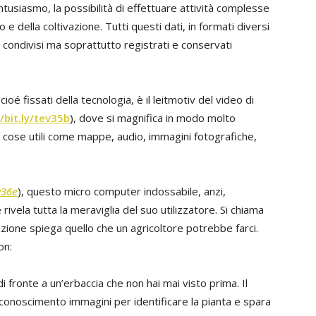
ntusiasmo, la possibilità di effettuare attività complesse
 e della coltivazione. Tutti questi dati, in formati diversi
condivisi ma soprattutto registrati e conservati
oé fissati della tecnologia, è il leitmotiv del video di
//bit.ly/tev35b
), dove si magnifica in modo molto
ante cose utili come mappe, audio, immagini fotografiche,
v36e
), questo micro computer indossabile, anzi,
 rivela tutta la meraviglia del suo utilizzatore. Si chiama
azione spiega quello che un agricoltore potrebbe farci.
on:
 di fronte a un’erbaccia che non hai mai visto prima. Il
 riconoscimento immagini per identificare la pianta e spara