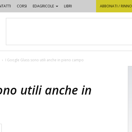
TATTI
CORSI
EDAGRICOLE
LIBRI
ABBONATI / RINN
I Google Glass sono utili anche in pieno campo
ono utili anche in