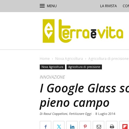
LA RIVISTA
CON
Terra
e
Vita
Home
Nova Agricoltura
Agricoltura di precisione
Nova Agricoltura
Agricoltura di precisione
INNOVAZIONE
I Google Glass s
pieno campo
Di Raoul Ciappelloni, Fertilizzare Oggi
-
8 Luglio 2014