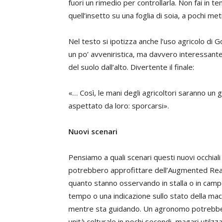
fuori un rimedio per controllarla. Non fai in 
quell’insetto su una foglia di soia, a pochi met
Nel testo si ipotizza anche l’uso agricolo di G
un po’ avveniristica, ma davvero interessante,
del suolo dall’alto. Divertente il finale:
«… Così, le mani degli agricoltori saranno un 
aspettato da loro: sporcarsi».
Nuovi scenari
Pensiamo a quali scenari questi nuovi occhiali
potrebbero approfittare dell’Augmented Realit
quanto stanno osservando in stalla o in campo
tempo o una indicazione sullo stato della ma
mentre sta guidando. Un agronomo potrebbe co
unità colturale in pochi secondi, magari utilzz