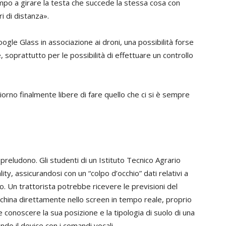
tempo a girare la testa che succede la stessa cosa con
ri di distanza».
oogle Glass in associazione ai droni, una possibilità forse
 soprattutto per le possibilità di effettuare un controllo
giorno finalmente libere di fare quello che ci si è sempre
 preludono. Gli studenti di un Istituto Tecnico Agrario
y, assicurandosi con un “colpo d’occhio” dati relativi a
. Un trattorista potrebbe ricevere le previsioni del
cchina direttamente nello screen in tempo reale, proprio
noscere la sua posizione e la tipologia di suolo di una
ando il device con i comandi vocali.