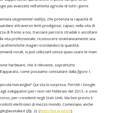
ie più avanzate nell’attività agricola di tutti i giorni.
mentata (
augmented reality
), che potenzia la capacità di
ardare attraverso lenti prodigiose, capaci, nella vita di
iazza di fronte a noi, tracciare percorsi stradali o ascoltare
a vita professionale, riconoscere istantaneamente una
 caratteristiche magari ricordandoci la quantità
mandi vocali, si può utilizzarli senza quasi usare le mani.
ione hardware, che è rilevante, soprattutto
ll’apparato, come possiamo constatare dalla
figura 1.
piccola meraviglia? Qui sta la sorpresa. Perché i Google
 agli sviluppatori per i test nel Febbraio del 2013, e sono
corso, per i residenti negli Stati Uniti. Ma ben presto li
rodotti elettronici di mezzo mondo. Cominciano anche
eglassitalia.it (
fig. 2
). (
http://bit.ly/tev31
).