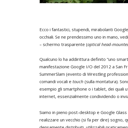
Ecco i fantastici, stupendi, mirabolanti Googl
occhiali. Se ne prendessimo uno in mano, v
– schermo trasparente (
optical head-mounted
Qualcuno lo ha addirittura definito “uno smart
manifestazione Google I/O del 2012 a San F
SummerSlam (evento di Wrestling professiona
comandi vocali e
touch
(sulla montatura). Sono
esempio gli smartphone o i tablet, dei quali u
internet, essenzialmente condividendo o invi
Siamo in pieno post-desktop e Google Glass 
realizzare un vecchio (si fa per dire) sogno, qu
densamente distribuiti, utilizzabili praticam