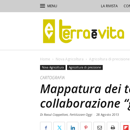
LA RIVISTA
CON
Terra
e
Vita
Home
Nova Agricoltura
Agricoltura di precisione
Nova Agricoltura
Agricoltura di precisione
CARTOGRAFIA
Mappatura dei te
collaborazione “
Di Raoul Ciappelloni, Fertilizzare Oggi
-
28 Agosto 2013