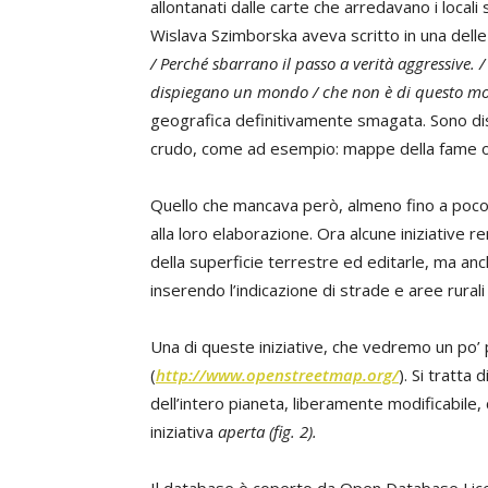
allontanati dalle carte che arredavano i locali s
Wislava Szimborska aveva scritto in una delle
/ Perché sbarrano il passo a verità aggressive.
dispiegano un mondo / che non è di questo mo
geografica definitivamente smagata. Sono dis
crudo, come ad esempio: mappe della fame o d
Quello che mancava però, almeno fino a poco 
alla loro elaborazione. Ora alcune iniziative 
della superficie terrestre ed editarle, ma an
inserendo l’indicazione di strade e aree rural
Una di queste iniziative, che vedremo un po’
(
http://www.openstreetmap.org/
). Si tratta
dell’intero pianeta, liberamente modificabile,
iniziativa
aperta (
fig. 2
).