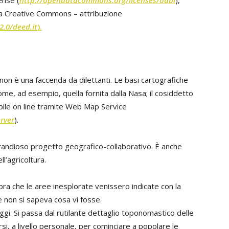
ense (
http://opendatacommons.org/licenses/odbl
),
nza Creative Commons – attribuzione
2.0/deed.it
).
 non è una faccenda da dilettanti. Le basi cartografiche
me, ad esempio, quella fornita dalla Nasa; il cosiddetto
bile on line tramite Web Map Service
rver
).
randioso progetto geografico-collaborativo. È anche
l’agricoltura.
mbra che le aree inesplorate venissero indicate con la
e non si sapeva cosa vi fosse.
oggi. Si passa dal rutilante dettaglio toponomastico delle
si, a livello personale, per cominciare a popolare le