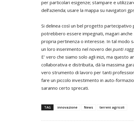
per particolari esigenze; stampare e utilizza
dell’azienda; usare la mappa su navigatori gps,
Si delinea così un bel progetto partecipativo p
potrebbero essere impegnati, magari anche so
propria pertinenza o interesse. In tal modo sa
un loro inserimento nel novero dei
punti ragg
E’ vero che siamo solo agli inizi, ma questo 
collaborativa e distribuita, dà la massima gar
vero strumento di lavoro per tanti profession
fare un piccolo investimento in auto-formaz
saranno certo sprecati.
TAG
innovazione
News
terreni agricoli