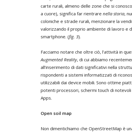
carte rurali, almeno delle zone che si conosc
a cuore), significa far rientrare
nella storia
, nu
coloniche e strade rurali, menzionare la vendi
valorizzando il proprio ambiente di lavoro e d
smartphone. (
fig. 3
).
Facciamo notare che oltre ciò, l’attività in q
Augmented Reality
, di cui abbiamo recentemente
all’inserimento di dati significativi nella strutt
rispondenti a sistemi informatizzati di rico
utilizzabili dai device mobili. Sono ottime p
potenti processori, schermi touch di notevoli
Apps.
Open soil map
Non dimentichiamo che OpenStreetMap è una in