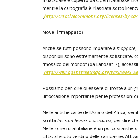
Il database è coperto da Open Database Lic
mentre la cartografia è rilasciata sotto lice
(
http://creativecommons.org/licenses/by-sa/
Novelli “mappatori”
Anche se tutti possono imparare a
mappare
,
disponibili sono estremamente sofisticate, co
“mosaico del mondo” (da Landsat-7), accessi
(
http://wiki.openstreetmap.org/wiki/WMS_Se
Possiamo ben dire di essere di fronte a un g
un’occasione importante per le professioni del
Nelle antiche carte dell’Asia o dell’Africa, se
scritta
hic sunt leones
o
dracones
, per dire ch
Nelle zone rurali italiane è un po’ così anche 
città, al vuoto verdino delle campagne. Attivar