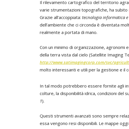
I
l rilevamento cartografico del territorio agrar
varie strumentazioni topografiche, ha subito
Grazie all’accoppiata:
tecnologia informatica e
dell’ambiente che ci circonda è diventata molto
realmente a portata di mano.
Con un minimo di organizzazione, agronomi e a
della terra vista dal cielo (Satellite Imaging 
http://www.satimagingcorp.com/svc/agricult
molto interessanti e utili per la gestione e il c
In tal modo potrebbero essere fornite agli in
colture, la disponibilità idrica, condizioni del 
1
).
Questi strumenti avanzati sono sempre relazio
essa vengono resi disponibili. Le mappe oggi 