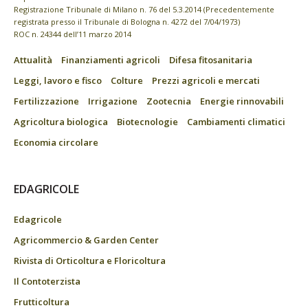
Registrazione Tribunale di Milano n. 76 del 5.3.2014 (Precedentemente
registrata presso il Tribunale di Bologna n. 4272 del 7/04/1973)
ROC n. 24344 dell’11 marzo 2014
Attualità
Finanziamenti agricoli
Difesa fitosanitaria
Leggi, lavoro e fisco
Colture
Prezzi agricoli e mercati
Fertilizzazione
Irrigazione
Zootecnia
Energie rinnovabili
Agricoltura biologica
Biotecnologie
Cambiamenti climatici
Economia circolare
EDAGRICOLE
Edagricole
Agricommercio & Garden Center
Rivista di Orticoltura e Floricoltura
Il Contoterzista
Frutticoltura