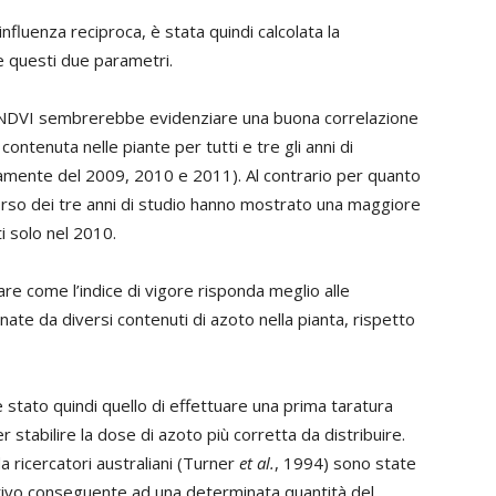
nfluenza reciproca, è stata quindi calcolata la
 e questi due parametri.
ndice NDVI sembrerebbe evidenziare una buona correlazione
o contenuta nelle piante per tutti e tre gli anni di
amente del 2009, 2010 e 2011). Al contrario per quanto
 corso dei tre anni di studio hanno mostrato una maggiore
i solo nel 2010.
are come l’indice di vigore risponda meglio alle
nate da diversi contenuti di azoto nella pianta, rispetto
 stato quindi quello di effettuare una prima taratura
er stabilire la dose di azoto più corretta da distribuire.
ricercatori australiani (Turner
et al.
, 1994) sono state
uttivo conseguente ad una determinata quantità del