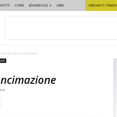
TATTI
CORSI
EDAGRICOLE
LIBRI
ABBONATI / RINN
nsori per la concimazione
cole
concimazione
2014