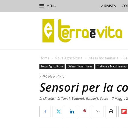
LA RIVISTA
CON
Terra
e
Vita
Home
Nova Agricoltura
Difesa fitosanitaria
Se
Nova Agricoltura
Difesa fitosanitaria
Trattori e Macchine agri
SPECIALE RISO
Sensori per la 
Di Miniotti1, D, Tenni1, Beltarre1, Romani1, Sacco
-
7 Maggio 