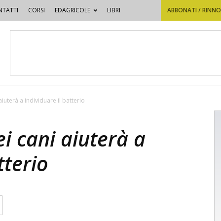
TATTI
CORSI
EDAGRICOLE
LIBRI
ABBONATI / RINN
i aiuterà a individuare il batterio
dei cani aiuterà a
tterio