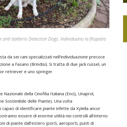
i anti batterio Detection Dogs. Individuano la fitopatia
sta da sei cani specializzati nell'individuazione precoce
zione a Fasano (Brindisi). Si tratta di due jack russel, un
or retriever e uno springer
 Nazionale della Cinofilia Italiana (Enci), Unaprol,
ne Sostenibile delle Piante). Una volta
capaci di identificare piante infette da Xylella ancor
potranno essere di enorme utilità nei controlli all'interno
oni di piante dall'estero (porti, aeroporti, punti di