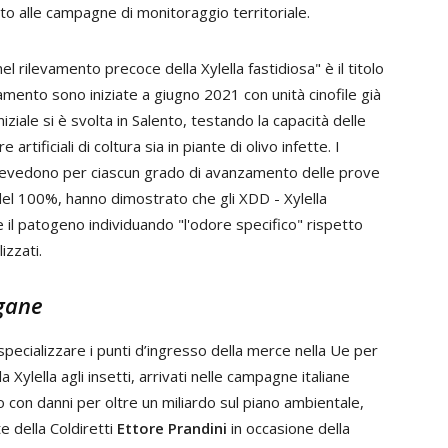
to alle campagne di monitoraggio territoriale.
l rilevamento precoce della Xylella fastidiosa" è il titolo
ramento sono iniziate a giugno 2021 con unità cinofile già
iziale si è svolta in Salento, testando la capacità delle
e artificiali di coltura sia in piante di olivo infette. I
prevedono per ciascun grado di avanzamento delle prove
 del 100%, hanno dimostrato che gli XDD - Xylella
 il patogeno individuando "l'odore specifico" rispetto
izzati.
ogane
specializzare i punti d’ingresso della merce nella Ue per
a Xylella agli insetti, arrivati nelle campagne italiane
o con danni per oltre un miliardo sul piano ambientale,
e della Coldiretti
Ettore Prandini
in occasione della