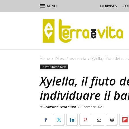
LA RIVISTA
CON
Terra
e
Vita
Home
Difesa fitosanitaria
Xylella, il fiuto dei can
Difesa fitosanitaria
Xylella, il fiuto 
individuare il ba
Di
Redazione Terra e Vita
7 Dicembre 2021