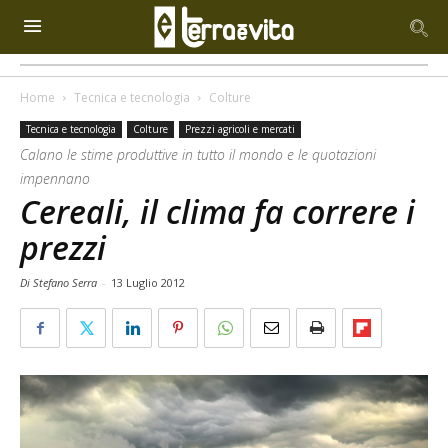
Home
Tecnica e tecnologia
Colture
Tecnica e tecnologia
Colture
Prezzi agricoli e mercati
Calano le stime produttive in tutto il mondo e le quotazioni
impennano
Cereali, il clima fa correre i
prezzi
Di Stefano Serra
-
13 Luglio 2012