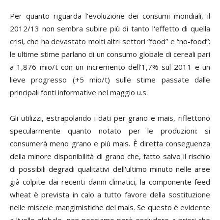
Per quanto riguarda l'evoluzione dei consumi mondiali, il
2012/13 non sembra subire più di tanto l'effetto di quella
crisi, che ha devastato molti altri settori “food” e “no-food”:
le ultime stime parlano di un consumo globale di cereali pari
a 1,876 mio/t con un incremento dell'1,7% sul 2011 e un
lieve progresso (+5 mio/t) sulle stime passate dalle
principali fonti informative nel maggio u.s.
Gli utilizzi, estrapolando i dati per grano e mais, riflettono
specularmente quanto notato per le produzioni: si
consumerà meno grano e più mais. È diretta conseguenza
della minore disponibilità di grano che, fatto salvo il rischio
di possibili degradi qualitativi dell'ultimo minuto nelle aree
già colpite dai recenti danni climatici, la componente
feed
wheat
è prevista in calo a tutto favore della sostituzione
nelle miscele mangimistiche del mais. Se questo è evidente
a livello globale, non possiamo però escludere a priori che