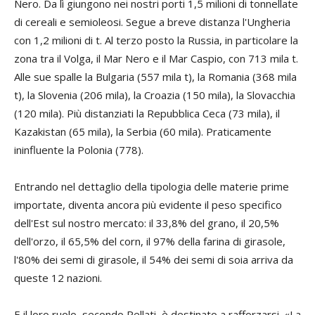
Nero. Da lì giungono nei nostri porti 1,5 milioni di tonnellate
di cereali e semioleosi. Segue a breve distanza l'Ungheria
con 1,2 milioni di t. Al terzo posto la Russia, in particolare la
zona tra il Volga, il Mar Nero e il Mar Caspio, con 713 mila t.
Alle sue spalle la Bulgaria (557 mila t), la Romania (368 mila
t), la Slovenia (206 mila), la Croazia (150 mila), la Slovacchia
(120 mila). Più distanziati la Repubblica Ceca (73 mila), il
Kazakistan (65 mila), la Serbia (60 mila). Praticamente
ininfluente la Polonia (778).
Entrando nel dettaglio della tipologia delle materie prime
importate, diventa ancora più evidente il peso specifico
dell'Est sul nostro mercato: il 33,8% del grano, il 20,5%
dell'orzo, il 65,5% del corn, il 97% della farina di girasole,
l'80% dei semi di girasole, il 54% dei semi di soia arriva da
queste 12 nazioni.
E il loro ruolo, secondo Pellati, è destinato a rafforzarsi. «La