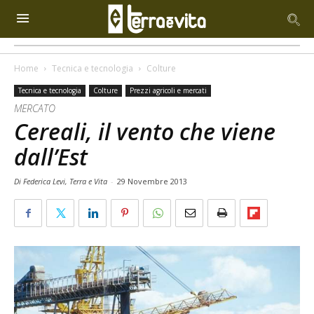
Home
Tecnica e tecnologia
Colture
Tecnica e tecnologia
Colture
Prezzi agricoli e mercati
MERCATO
Cereali, il vento che viene
dall’Est
Di Federica Levi, Terra e Vita
-
29 Novembre 2013