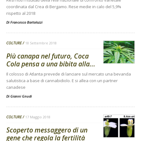
Resi noti i risultati della rete nazionale di confronto varietale
coordinata dal Crea di Bergamo. Rese medie in calo del 5,9%
rispetto al 2018
Di
Francesco Bartolozzi
COLTURE
18 Settembre 2018
Più canapa nel futuro, Coca
Cola pensa a una bibita alla...
Il colosso di Atlanta prevede di lanciare sul mercato una bevanda
salutistica a base di cannabidiolo. E si allea con un partner
canadese
Di
Gianni Gnudi
COLTURE
17 Maggio 2018
Scoperto messaggero di un
gene che regola la fertilità