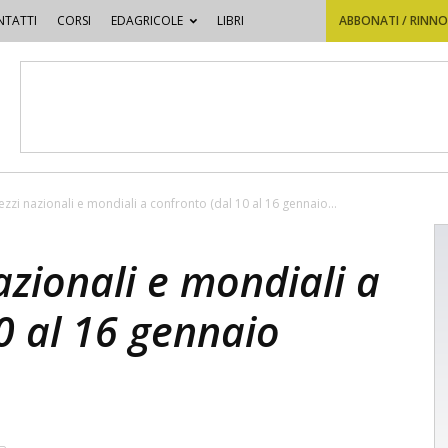
TATTI
CORSI
EDAGRICOLE
LIBRI
ABBONATI / RINN
ezzi nazionali e mondiali a confronto (dal 10 al 16 gennaio...
azionali e mondiali a
0 al 16 gennaio