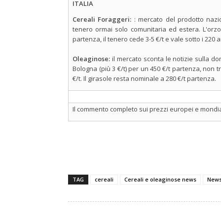
ITALIA
Cereali Foraggeri:
: mercato del prodotto nazio
tenero ormai solo comunitaria ed estera. L'orzo 
partenza, il tenero cede 3-5 €/t e vale sotto i 220 a
Oleaginose:
il mercato sconta le notizie sulla do
Bologna (più 3 €/t) per un 450 €/t partenza, non tr
€/t. Il girasole resta nominale a 280 €/t partenza.
Il commento completo sui prezzi europei e mondial
TAG
cereali
Cereali e oleaginose news
New