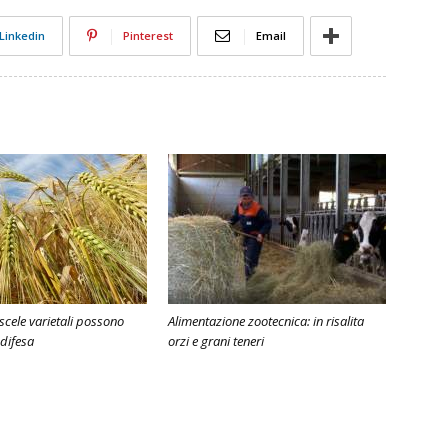
Linkedin
Pinterest
Email
iscele varietali possono
Alimentazione zootecnica: in risalita
 difesa
orzi e grani teneri