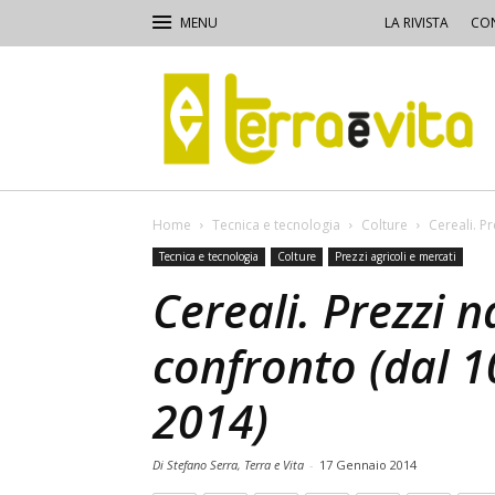
LA RIVISTA
CON
Terra
e
Vita
Home
Tecnica e tecnologia
Colture
Cereali. Pr
Tecnica e tecnologia
Colture
Prezzi agricoli e mercati
Cereali. Prezzi n
confronto (dal 1
2014)
Di Stefano Serra, Terra e Vita
-
17 Gennaio 2014