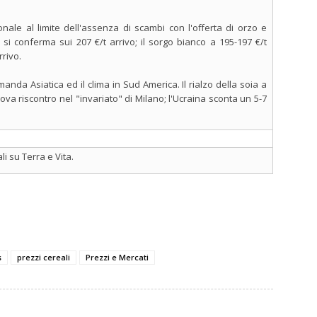
nale al limite dell'assenza di scambi con l'offerta di orzo e
si conferma sui 207 €/t arrivo; il sorgo bianco a 195-197 €/t
rrivo.
manda Asiatica ed il clima in Sud America. Il rialzo della soia a
ova riscontro nel "invariato" di Milano; l'Ucraina sconta un 5-7
i su Terra e Vita.
s
prezzi cereali
Prezzi e Mercati