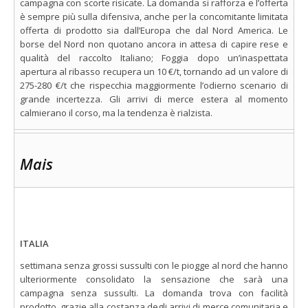
campagna con scorte risicate. La domanda si rafforza e l’offerta
è sempre più sulla difensiva, anche per la concomitante limitata
offerta di prodotto sia dall’Europa che dal Nord America. Le
borse del Nord non quotano ancora in attesa di capire rese e
qualità del raccolto Italiano; Foggia dopo un’inaspettata
apertura al ribasso recupera un 10 €/t, tornando ad un valore di
275-280 €/t che rispecchia maggiormente l’odierno scenario di
grande incertezza. Gli arrivi di merce estera al momento
calmierano il corso, ma la tendenza è rialzista.
Mais
ITALIA
settimana senza grossi sussulti con le piogge al nord che hanno
ulteriormente consolidato la sensazione che sarà una
campagna senza sussulti. La domanda trova con facilità
prodotto, grazie alla costanza degli arrivi di merce comunitaria e