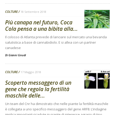
COLTURE
18 Settembre 2018
Più canapa nel futuro, Coca
Cola pensa a una bibita alla...
Il colosso di Atlanta prevede di lanciare sul mercato una bevanda
salutistica a base di cannabidiolo. E si allea con un partner
canadese
Di
Gianni Gnudi
COLTURE
17 Maggio 2018
Scoperto messaggero di un
gene che regola la fertilità
maschile delle...
Un team del Cnr ha dimostrato che nelle piante la fertilità maschile
è collegata a uno specifico messaggero del gene ARF8. L’indagine
implica importanti ricadute in piante di interesse agrario di tipo