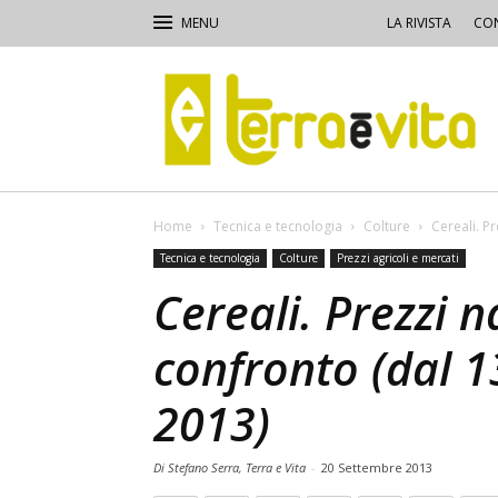
LA RIVISTA
CON
Terra
e
Vita
Home
Tecnica e tecnologia
Colture
Cereali. P
Tecnica e tecnologia
Colture
Prezzi agricoli e mercati
Cereali. Prezzi n
confronto (dal 1
2013)
Di Stefano Serra, Terra e Vita
-
20 Settembre 2013