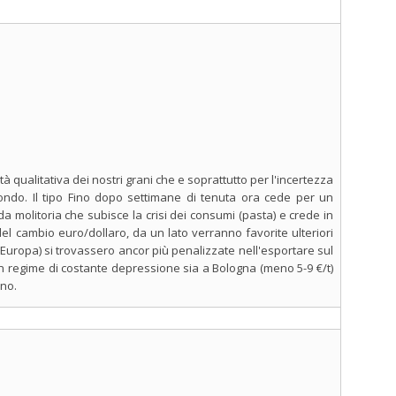
tà qualitativa dei nostri grani che e soprattutto per l'incertezza
ondo. Il tipo Fino dopo settimane di tenuta ora cede per un
 molitoria che subisce la crisi dei consumi (pasta) e crede in
del cambio euro/dollaro, da un lato verranno favorite ulteriori
 l'Europa) si trovassero ancor più penalizzate nell'esportare sul
In regime di costante depressione sia a Bologna (meno 5-9 €/t)
ono.