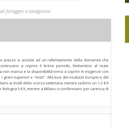
li foraggeri e oleaginose
lle piazze si assiste ad un rallentamento della domanda che
continuano a coprire il breve periodo, limitandosi al reale
rta non manca e la disponibilità torna a coprire le esigenze con
 grani superiori e "misti". Alla luce dei risultasti Europei e del
idano ai livelli della scorsa settimana mentre cedono un 1-2 €/t
Ager Bologna 5 €/t, mentre a Milano si confermano per carenza di