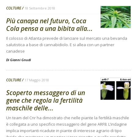
COLTURE
18 Settembre 2018
Più canapa nel futuro, Coca
Cola pensa a una bibita alla...
Il colosso di Atlanta prevede di lanciare sul mercato una bevanda
salutistica a base di cannabidiolo. E si allea con un partner
canadese
Di
Gianni Gnudi
COLTURE
17 Maggio 2018
Scoperto messaggero di un
gene che regola la fertilità
maschile delle...
Un team del Cnr ha dimostrato che nelle piante la fertilità maschile
è collegata a uno specifico messaggero del gene ARF8. L’indagine
implica importanti ricadute in piante di interesse agrario di tipo
ibrido che mostrano un maggior vigore rispetto a quelle prodotte