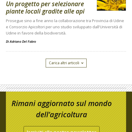
Un progetto per selezionare
piante locali gradite alle api
Prosegue sino a fine anno la collaborazione tra Provincia di Udine
e Consorzio Apicoltori per uno studio sviluppato dall'Università di
Udine in favore della biodiversità.
Di
Adriano Del Fabro
Carica altri articoli
Rimani aggiornato sul mondo
dell’agricoltura