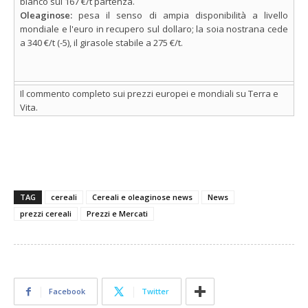
bianco sui 167 €/t partenza.
Oleaginose:
pesa il senso di ampia disponibilità a livello
mondiale e l'euro in recupero sul dollaro; la soia nostrana cede
a 340 €/t (-5), il girasole stabile a 275 €/t.
Il commento completo sui prezzi europei e mondiali su Terra e
Vita.
TAG
cereali
Cereali e oleaginose news
News
prezzi cereali
Prezzi e Mercati
Facebook
Twitter