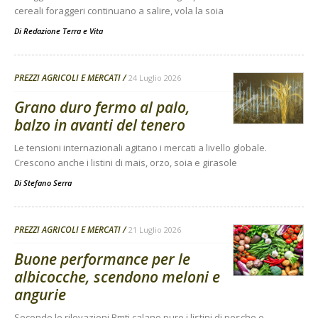
cereali foraggeri continuano a salire, vola la soia
Di
Redazione Terra e Vita
PREZZI AGRICOLI E MERCATI
24 Luglio 2026
Grano duro fermo al palo,
balzo in avanti del tenero
Le tensioni internazionali agitano i mercati a livello globale.
Crescono anche i listini di mais, orzo, soia e girasole
Di
Stefano Serra
PREZZI AGRICOLI E MERCATI
21 Luglio 2026
Buone performance per le
albicocche, scendono meloni e
angurie
Secondo le rilevazioni Bmti calano pure i listini di pesche e