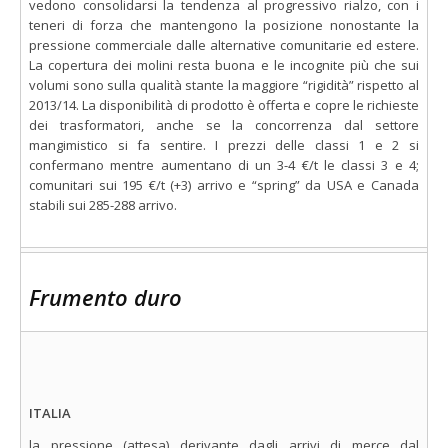
vedono consolidarsi la tendenza al progressivo rialzo, con i
teneri di forza che mantengono la posizione nonostante la
pressione commerciale dalle alternative comunitarie ed estere.
La copertura dei molini resta buona e le incognite più che sui
volumi sono sulla qualità stante la maggiore “rigidità” rispetto al
2013/14. La disponibilità di prodotto è offerta e copre le richieste
dei trasformatori, anche se la concorrenza dal settore
mangimistico si fa sentire. I prezzi delle classi 1 e 2 si
confermano mentre aumentano di un 3-4 €/t le classi 3 e 4;
comunitari sui 195 €/t (+3) arrivo e “spring” da USA e Canada
stabili sui 285-288 arrivo.
Frumento duro
ITALIA
la pressione (attesa) derivante dagli arrivi di merce dal