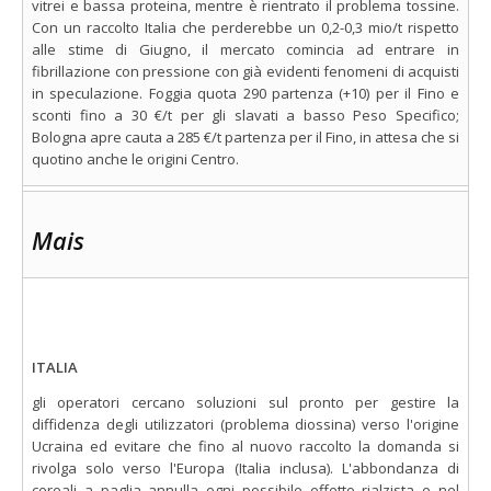
vitrei e bassa proteina, mentre è rientrato il problema tossine.
Con un raccolto Italia che perderebbe un 0,2-0,3 mio/t rispetto
alle stime di Giugno, il mercato comincia ad entrare in
fibrillazione con pressione con già evidenti fenomeni di acquisti
in speculazione. Foggia quota 290 partenza (+10) per il Fino e
sconti fino a 30 €/t per gli slavati a basso Peso Specifico;
Bologna apre cauta a 285 €/t partenza per il Fino, in attesa che si
quotino anche le origini Centro.
Mais
ITALIA
gli operatori cercano soluzioni sul pronto per gestire la
diffidenza degli utilizzatori (problema diossina) verso l'origine
Ucraina ed evitare che fino al nuovo raccolto la domanda si
rivolga solo verso l'Europa (Italia inclusa). L'abbondanza di
cereali a paglia annulla ogni possibile effetto rialzista e nel