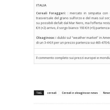
ITALIA
Cereali Foraggeri:
: mercato in simpatia con
trasversale del grano sull’orzo e del mais sul so
su possibili defalt dal Mar Nero, ma l’offerta res
€/t (+2) arrivo, il sorgo bianco 193 €/t (+5) partenza
Oleaginose:
i dubbi sul “weather market” in Ame
di un 3-4 €/t per un prezzo partenza sui 465-470 €/
Il commento completo sui prezzi europei e mondial
TAG
cereali
Cereali e oleaginose news
New