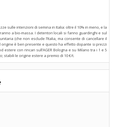
ze sulle intenzioni di semina in Italia: oltre il 10% in meno, e la
anno a bio-massa. I detentori locali si fanno guardinghi e sul
nitaria (che non esclude l’Italia, ma consente di cancellare il
ed origine è ben presente e questo ha effetto dopante si prezzi
d estere con rincari sull’AGER Bologna e su Milano tra i 1 e 5
; stabili le origine estere a premio di 10 €/t.
e