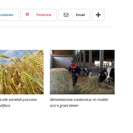
Linkedin
Pinterest
Email
iscele varietali possono
Alimentazione zootecnica: in risalita
 difesa
orzi e grani teneri