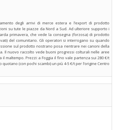
amento degli arrivi di merce estera e l’export di prodotto
zioni su tute le piazze da Nord a Sud. Ad ulteriore supporto i
 tarda primavera, che vede la consegna (forzosa) di prodotto
evati) del comunitario. Gli operatori si interrogano su quando
essione sul prodotto nostrano posa rientrare nei canoni della
 Il nuovo raccolto vede buoni progressi colturali nelle aree
l maltempo. Prezzi: a Foggia il fino vale partenza sui 280 €/t
 quotano (con pochi scambi) un più 4-5 €/t per l’origine Centro