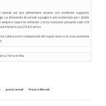
 i cereali ad uso alimentare umano con evidente supporto
rgo. La domanda di cereali a paglia è più sostenuta per i dubbi
ta ampia e copre le richieste. L'orzo nostrano pesante vale 210
 ed il tenero sui 215 €/t arrivo.
rica Latina sono compensati dal super euro e la soia aumenta
t.
i su Terra e Vita.
s
prezzi cereali
Prezzi e Mercati