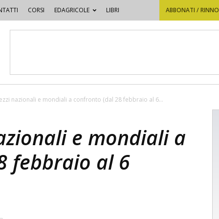
TATTI
CORSI
EDAGRICOLE
LIBRI
ABBONATI / RINN
ezzi nazionali e mondiali a confronto (dal 28 febbraio al 6...
azionali e mondiali a
8 febbraio al 6