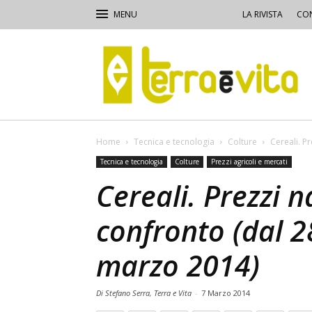
LA RIVISTA
CON
Terra
e
Vita
Home
Tecnica e tecnologia
Colture
Cereali. Pr
Tecnica e tecnologia
Colture
Prezzi agricoli e mercati
Cereali. Prezzi n
confronto (dal 2
marzo 2014)
Di Stefano Serra, Terra e Vita
-
7 Marzo 2014