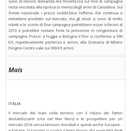
sono di minore domanda ma l’incertezza sul fine di campagna
resta vincolata alla ripresa (o meno) degli arrivi di Canadese. Sul
fronte nazionale i prezzi soddisfano l’offerta che continua a
immettere prodotto sul mercato, ma gli stock si sono di molto
ridotti e le scorte di fine campagna potrebbero esser inferiori al
2013 e potrebbe restare forte la pressione in congiuntura di
campagna. Prezzi: a Foggia e Bologna il fino si conferma a 290
€/t, rispettivamente partenza e arrivo, alla Granaria di Milano
l’origine Centro vale sui 300 €/t arrivo.
Mais
ITALIA
il mercato del mais cede terreno con il ridursi dei fattori
destabilizzanti (crisi nel Mar Nero) e le prospettive per un
mercato 2014 senza tensioni mondiali e quindi anche Europee ..
e Italiane. Sul pronto si sconta il lento ritorno alla normalità degli