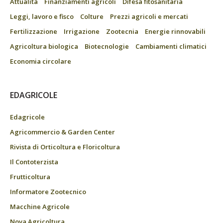
Attualità
Finanziamenti agricoli
Difesa fitosanitaria
Leggi, lavoro e fisco
Colture
Prezzi agricoli e mercati
Fertilizzazione
Irrigazione
Zootecnia
Energie rinnovabili
Agricoltura biologica
Biotecnologie
Cambiamenti climatici
Economia circolare
EDAGRICOLE
Edagricole
Agricommercio & Garden Center
Rivista di Orticoltura e Floricoltura
Il Contoterzista
Frutticoltura
Informatore Zootecnico
Macchine Agricole
Nova Agricoltura