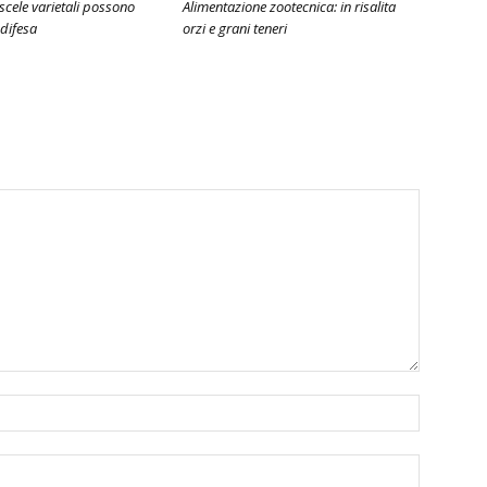
iscele varietali possono
Alimentazione zootecnica: in risalita
 difesa
orzi e grani teneri