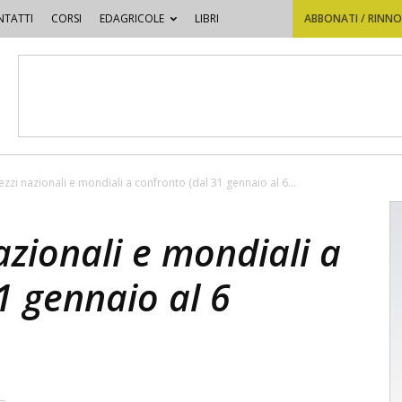
TATTI
CORSI
EDAGRICOLE
LIBRI
ABBONATI / RINN
ezzi nazionali e mondiali a confronto (dal 31 gennaio al 6...
azionali e mondiali a
1 gennaio al 6