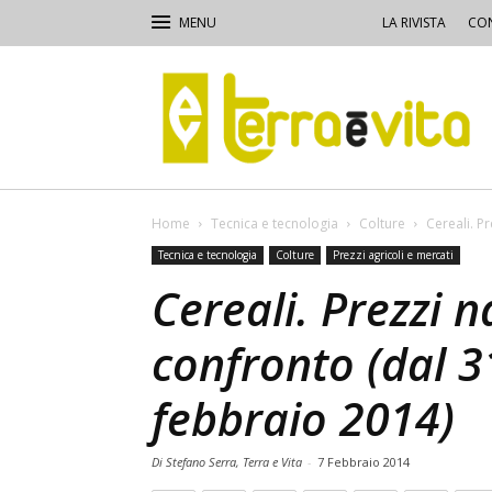
LA RIVISTA
CON
Terra
e
Vita
Home
Tecnica e tecnologia
Colture
Cereali. Pr
Tecnica e tecnologia
Colture
Prezzi agricoli e mercati
Cereali. Prezzi n
confronto (dal 3
febbraio 2014)
Di Stefano Serra, Terra e Vita
-
7 Febbraio 2014