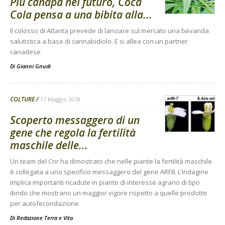
Più canapa nel futuro, Coca
Cola pensa a una bibita alla...
Il colosso di Atlanta prevede di lanciare sul mercato una bevanda
salutistica a base di cannabidiolo. E si allea con un partner
canadese
Di
Gianni Gnudi
COLTURE
17 Maggio 2018
Scoperto messaggero di un
gene che regola la fertilità
maschile delle...
Un team del Cnr ha dimostrato che nelle piante la fertilità maschile
è collegata a uno specifico messaggero del gene ARF8. L’indagine
implica importanti ricadute in piante di interesse agrario di tipo
ibrido che mostrano un maggior vigore rispetto a quelle prodotte
per autofecondazione
Di
Redazione Terra e Vita