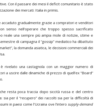
ive. Con il passare dei mesi il deficit comunitario è stato
izzazione dei mercati: Italia
in primis
.
è accaduto gradualmente grazie a compratori e venditori
n senso nell’operare che troppo spesso sacrificato
empo reale una sempre più ampia mole di notizie, stime e
o semestre di campagna il “gossip” mediatico ha dibattuto
arket”, la domanda asiatica, le decisioni commerciali dei
Usa.
si è rivelato una castagnola con un maggior numero di
tori a uscire dalle dinamiche di prezzo di quell’ex “Board”
o.
ofiche resta poca traccia dopo siccità russa e del centro
sia per il “recupero” dei raccolti sia per la difficoltà di
onsumi in paesi come l’Ucraina ove l’intero
supply-demand