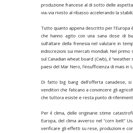
produzione francese al di sotto delle aspettat
via-via rivisto al ribasso accelerando la stabil
Tutto quanto appena descritto per l’Europa 
che hanno agito con una sana dose di buo
sull’altare della frenesia nel valutare in t
indiscrezioni sui mercati mondiali. Nel prim
sul Canadian wheat board (Cwb), il “weather m
paesi del Mar Nero, l’insufficienza di mais in 
Di fatto big bang dell’offerta canadese, 
venditori che faticano a convincere gli agricol
che tuttora esiste e resta punto di riferiment
Per il clima, delle originarie stime catastr
Europa, del clima avverso nel “corn belt” Usa: 
verificare gli effetti su rese, produzioni e c