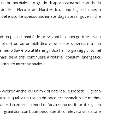
 un primordiale alto grado di approssimazione. Anche la
 del Mar Nero e del Nord Africa, sono figlie di questa
e delle scorte spesso dichiarate dagli stessi governi che
 ad un paio di anni fa le previsioni bio-energetiche erano
 nei settori automobilistico e petrolifero, pensare a una
meno Suv e più utilitarie gli Usa hanno già raggiunto nel
ais; se la crisi continuerà a ridurre i consumi energetici,
 circuito internazionale!
o vivere? Anche qui un mix di dati reali e ipotetici. Il grano
tto in qualità risultati a dir poco eccezionali: rese medio-
lerci credere! I teneri di forza sono usciti proteici, con
i grani duri con buon peso specifico, elevata vitrosità e