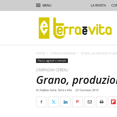
LA RIVISTA
CON
Terra
e
Vita
Home
Colture estensive
Grano, produzioni in a
Prezzi agricoli e mercati
CAMPAGNA CEREALI
Grano, produzio
Di Stefano Serra, Terra e Vita
-
23 Gennaio 2013