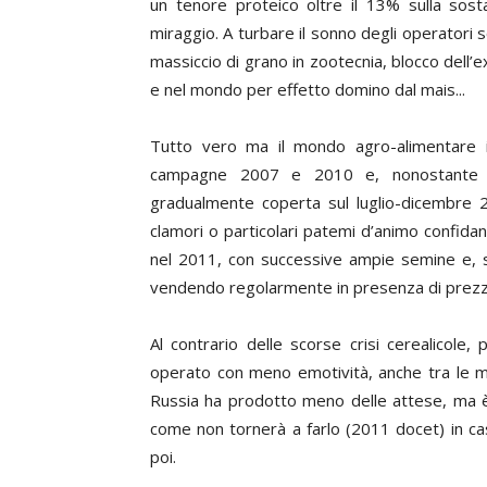
un tenore proteico oltre il 13% sulla so
miraggio. A turbare il sonno degli operatori
massiccio di grano in zootecnia, blocco dell’e
e nel mondo per effetto domino dal mais...
Tutto vero ma il mondo agro-alimentare it
campagne 2007 e 2010 e, nonostante l’
gradualmente coperta sul luglio-dicembre 
clamori o particolari patemi d’animo confida
nel 2011, con successive ampie semine e, 
vendendo regolarmente in presenza di prezzi
Al contrario delle scorse crisi cerealicole
operato con meno emotività, anche tra le mil
Russia ha prodotto meno delle attese, ma è
come non tornerà a farlo (2011 docet) in cas
poi.