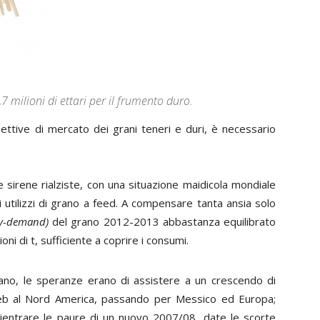
7 milioni di ettari per il frumento duro.
ettive di mercato dei grani teneri e duri, è necessario
le sirene rialziste, con una situazione maidicola mondiale
i utilizzi di grano a
feed
. A compensare tanta ansia solo
y-demand)
del grano 2012-2013 abbastanza equilibrato
ni di t, sufficiente a coprire i consumi.
grano, le speranze erano di assistere a un crescendo di
agreb al Nord America, passando per Messico ed Europa;
ientrare le paure di un nuovo 2007/08, date le scorte