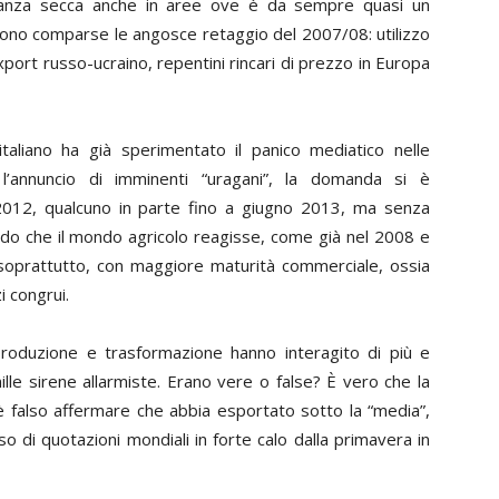
stanza secca anche in aree ove è da sempre quasi un
 sono comparse le angosce retaggio del 2007/08: utilizzo
xport russo-ucraino, repentini rincari di prezzo in Europa
aliano ha già sperimentato il panico mediatico nelle
annuncio di imminenti “uragani”, la domanda si è
2012, qualcuno in parte fino a giugno 2013, ma senza
ndo che il mondo agricolo reagisse, come già nel 2008 e
soprattutto, con maggiore maturità commerciale, ossia
 congrui.
, produzione e trasformazione hanno interagito di più e
le sirene allarmiste. Erano vere o false? È vero che la
 falso affermare che abbia esportato sotto la “media”,
o di quotazioni mondiali in forte calo dalla primavera in