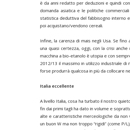
è da anni redatto per deduzioni e quindi con
domanda asiatica e le politiche commerciali
statistica deduttiva del fabbisogno interno 
poi acquistano/vendono cereali.
Infine, la carenza di mais negli Usa. Se fino
una quasi certezza, oggi, con la crisi anche
macchina a bio-etanolo è utopia e con sempre 
2012/13 il massimo in utilizzo industriale di m
forse produrrà qualcosa in più da collocare nel
Italia eccellente
A livello Italia, cosa ha turbato il nostro quiet
fin dai primi tagli ha dato in volume e soprattu
alte e caratteristiche merceologiche da non vo
un buon W ma non troppo “rigidi” (come P/L); 