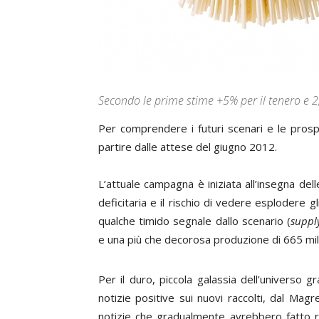
Secondo le prime stime +5% per il tenero e 2,
P
er comprendere i futuri scenari e le prosp
partire dalle attese del giugno 2012.
L’attuale campagna è iniziata all’insegna del
deficitaria e il rischio di vedere esplodere gl
qualche timido segnale dallo scenario (
suppl
e una più che decorosa produzione di 665 milio
Per il duro, piccola galassia dell’universo 
notizie positive sui nuovi raccolti, dal M
notizie che gradualmente avrebbero fatto r