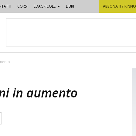
TATTI
CORSI
EDAGRICOLE
LIBRI
ABBONATI / RINN
umento
ni in aumento