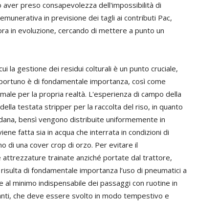
o aver preso consapevolezza dell'impossibilità di
unerativa in previsione dei tagli ai contributi Pac,
ora in evoluzione, cercando di mettere a punto un
cui la gestione dei residui colturali è un punto cruciale,
 opportuno è di fondamentale importanza, così come
imale per la propria realtà. L'esperienza di campo della
ella testata stripper per la raccolta del riso, in quanto
ndana, bensì vengono distribuite uniformemente in
ne fatta sia in acqua che interrata in condizioni di
no di una cover crop di orzo. Per evitare il
attrezzature trainate anziché portate dal trattore,
risulta di fondamentale importanza l’uso di pneumatici a
e al minimo indispensabile dei passaggi con ruotine in
stanti, che deve essere svolto in modo tempestivo e