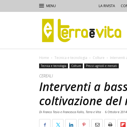
LA RIVISTA
CON
Terra
e
Vita
Home
Tecnica e tecnologia
Colture
Interventi
Tecnica e tecnologia
Colture
Prezzi agricoli e mercati
CEREALI
Interventi a bas
coltivazione del 
Di Franco Tesio e Francesca Follis, Terra e Vita
-
6 Ottobre 201