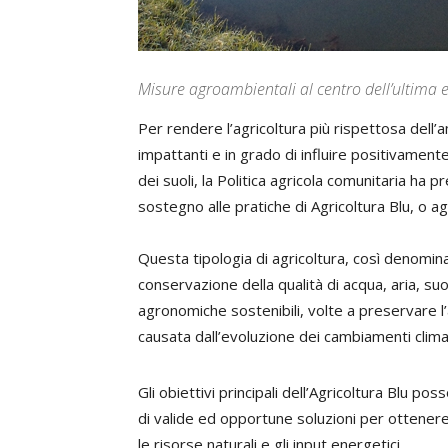
Misure agroambientali al centro dell’ultima e
P
er rendere l’agricoltura più rispettosa dell
impattanti e in grado di influire positivamente 
dei suoli, la Politica agricola comunitaria ha
sostegno alle pratiche di Agricoltura Blu, o ag
Questa tipologia di agricoltura, così denomin
conservazione della qualità di acqua, aria, su
agronomiche sostenibili, volte a preservare
causata dall’evoluzione dei cambiamenti climat
Gli obiettivi principali dell’Agricoltura Blu 
di valide ed opportune soluzioni per ottener
le risorse naturali e gli input energetici.