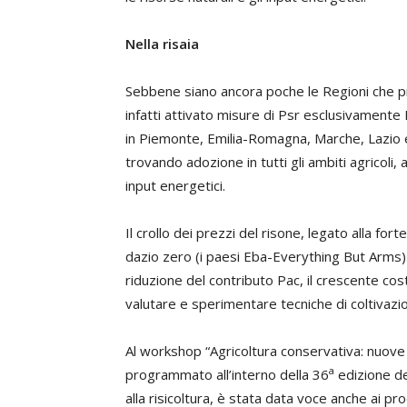
Nella risaia
Sebbene siano ancora poche le Regioni che pr
infatti attivato misure di Psr esclusivament
in Piemonte, Emilia-Romagna, Marche, Lazio e
trovando adozione in tutti gli ambiti agricoli, 
input energetici.
Il crollo dei prezzi del risone, legato alla for
dazio zero (i paesi Eba-Everything But Arms
riduzione del contributo Pac, il crescente cost
valutare e sperimentare tecniche di coltivazion
Al workshop “Agricoltura conservativa: nuov
a
programmato all’interno della 36
edizione del
alla risicoltura, è stata data voce anche ai pr