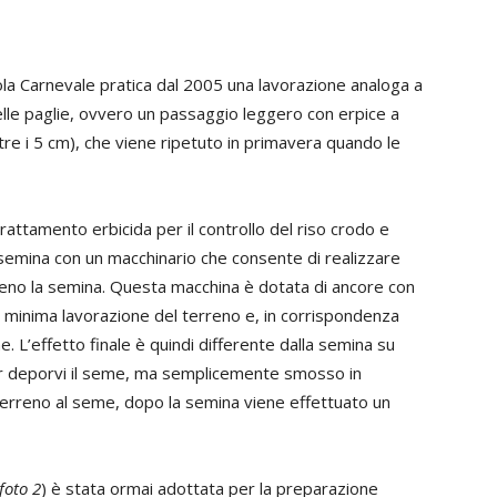
cola Carnevale pratica dal 2005 una lavorazione analoga a
elle paglie, ovvero un passaggio leggero con erpice a
tre i 5 cm), che viene ripetuto in primavera quando le
rattamento erbicida per il controllo del riso crodo e
a semina con un macchinario che consente di realizzare
no la semina. Questa macchina è dotata di ancore con
a minima lavorazione del terreno e, in corrispondenza
. L’effetto finale è quindi differente dalla semina su
per deporvi il seme, ma semplicemente smosso in
l terreno al seme, dopo la semina viene effettuato un
foto 2
) è stata ormai adottata per la preparazione