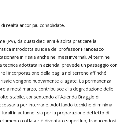
di realtà ancor più consolidate.
 (Pv), da quasi dieci anni è solita praticare la
pratica introdotta su idea del professor
Francesco
 stazionare in risaia anche nei mesi invernali. Al termine
ata tecnica adottata in azienda, prevede un passaggio con
tare l'incorporazione della paglia nel terreno affinché
le risaie vengono nuovamente allagate. La permanenza
bre a metà marzo, contribuisce alla degradazione delle
olto stabile, consentendo all’Azienda Braggio di
ecessaria per interrarle. Adottando tecniche di minima
lturali in autunno, sia per la preparazione del letto di
ivellamento col laser è diventato superfluo, traducendosi