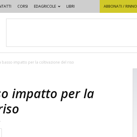
TATTI
CORSI
EDAGRICOLE
LIBRI
ABBONATI / RINN
 a basso impatto per la coltivazione del riso
so impatto per la
riso
4