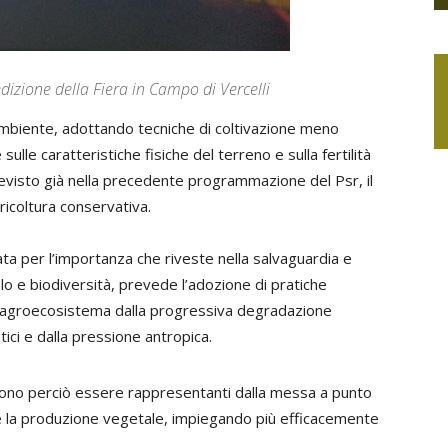
dizione della Fiera in Campo di Vercelli
’ambiente, adottando tecniche di coltivazione meno
sulle caratteristiche fisiche del terreno e sulla fertilità
 previsto già nella precedente programmazione del Psr, il
ricoltura conservativa.
ata per l’importanza che riveste nella salvaguardia e
olo e biodiversità, prevede l’adozione di pratiche
 l’agroecosistema dalla progressiva degradazione
ici e dalla pressione antropica.
possono perciò essere rappresentanti dalla messa a punto
e la produzione vegetale, impiegando più efficacemente