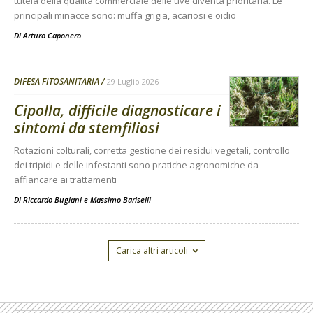
tutela della qualità commerciale delle uve diventa prioritaria. Le
principali minacce sono: muffa grigia, acariosi e oidio
Di
Arturo Caponero
DIFESA FITOSANITARIA
29 Luglio 2026
Cipolla, difficile diagnosticare i
sintomi da stemfiliosi
Rotazioni colturali, corretta gestione dei residui vegetali, controllo
dei tripidi e delle infestanti sono pratiche agronomiche da
affiancare ai trattamenti
Di
Riccardo Bugiani e Massimo Bariselli
Carica altri articoli