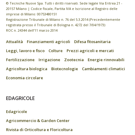
© Tecniche Nuove Spa. Tutti i diritti riservati. Sede legale Via Eritrea 21 -
20157 Milano | Codice fiscale, Partita IVA e Iscrizione al Registro delle
imprese di Milano: 00753480151
Registrazione Tribunale di Milano n. 76 del 5.3.2014 (Precedentemente
registrata presso il Tribunale di Bologna n. 4272 del 7/04/1973)
ROC n. 24344 dell’11 marzo 2014
Attualità
Finanziamenti agricoli
Difesa fitosanitaria
Leggi, lavoro e fisco
Colture
Prezzi agricoli e mercati
Fertilizzazione
Irrigazione
Zootecnia
Energie rinnovabili
Agricoltura biologica
Biotecnologie
Cambiamenti climatici
Economia circolare
EDAGRICOLE
Edagricole
Agricommercio & Garden Center
Rivista di Orticoltura e Floricoltura