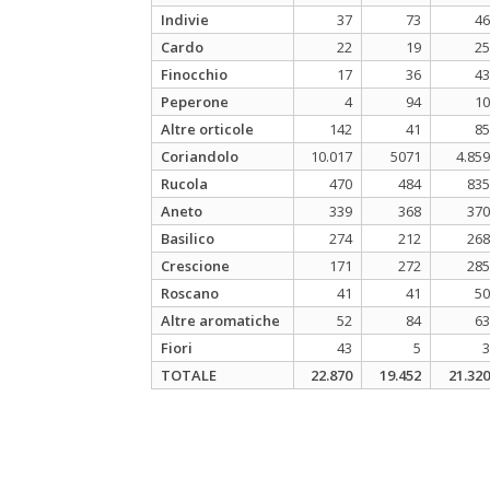
Indivie
37
73
46
Cardo
22
19
25
Finocchio
17
36
43
Peperone
4
94
10
Altre orticole
142
41
85
Coriandolo
10.017
5071
4.859
Rucola
470
484
835
Aneto
339
368
370
Basilico
274
212
268
Crescione
171
272
285
Roscano
41
41
50
Altre aromatiche
52
84
63
Fiori
43
5
3
TOTALE
22.870
19.452
21.320