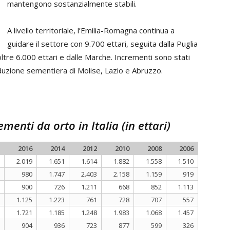
mantengono sostanzialmente stabili.
A livello territoriale, l’Emilia-Romagna continua a
guidare il settore con 9.700 ettari, seguita dalla Puglia
ltre 6.000 ettari e dalle Marche. Incrementi sono stati
roduzione sementiera di Molise, Lazio e Abruzzo.
ementi da orto in Italia (in ettari)
2016
2014
2012
2010
2008
2006
2.019
1.651
1.614
1.882
1.558
1.510
980
1.747
2.403
2.158
1.159
919
900
726
1.211
668
852
1.113
1.125
1.223
761
728
707
557
1.721
1.185
1.248
1.983
1.068
1.457
904
936
723
877
599
326