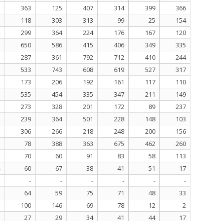
363
125
407
314
399
366
118
303
313
99
25
154
299
364
224
176
167
120
650
586
415
406
349
335
287
361
792
712
410
244
533
743
608
619
527
317
173
206
192
161
117
110
535
454
335
347
211
149
273
328
201
172
89
237
239
364
501
228
148
103
306
266
218
248
200
156
78
388
363
675
462
260
70
60
91
83
58
113
60
67
38
41
51
17
-
-
-
-
-
-
64
59
75
71
48
33
100
146
69
78
12
2
27
29
34
41
44
17