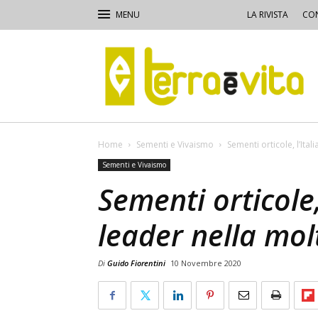
LA RIVISTA
CON
Terra
e
Vita
Home
Sementi e Vivaismo
Sementi orticole, l’Ita
Sementi e Vivaismo
Sementi orticole,
leader nella mol
Di
Guido Fiorentini
10 Novembre 2020