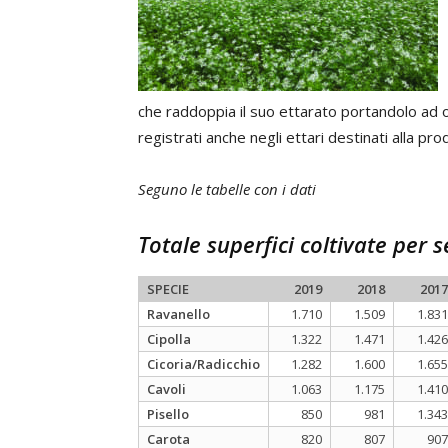
che raddoppia il suo ettarato portandolo ad o
registrati anche negli ettari destinati alla p
Seguno le tabelle con i dati
Totale superfici coltivate per s
SPECIE
2019
2018
2017
Ravanello
1.710
1.509
1.831
Cipolla
1.322
1.471
1.426
Cicoria/Radicchio
1.282
1.600
1.655
Cavoli
1.063
1.175
1.410
Pisello
850
981
1.343
Carota
820
807
907