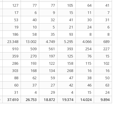
127
77
77
105
64
41
17
6
9
15
11
7
53
40
32
41
30
31
19
10
5
21
24
6
186
58
35
93
8
8
23.348
13.002
4.749
5.295
4.066
689
910
509
561
393
254
227
359
270
197
125
76
15
286
193
122
158
115
102
303
168
134
268
16
16
88
62
59
47
38
50
60
37
27
42
46
63
31
4
29
4
15
24
37.610
26.753
18.872
19.374
14.024
9.894