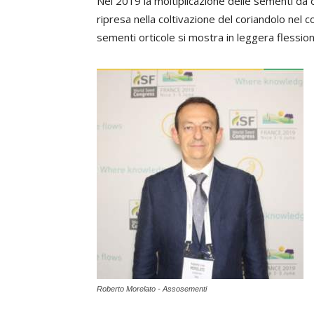
Nel 2019 la moltiplicazione delle sementi da o
ripresa nella coltivazione del coriandolo nel c
sementi orticole si mostra in leggera flessio
Roberto Morelato - Assosementi