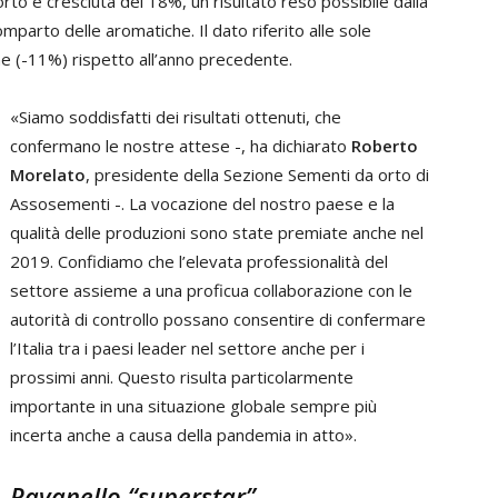
rto è cresciuta del 18%, un risultato reso possibile dalla
omparto delle aromatiche. Il dato riferito alle sole
ne (-11%) rispetto all’anno precedente.
«Siamo soddisfatti dei risultati ottenuti, che
confermano le nostre attese -, ha dichiarato
Roberto
Morelato
, presidente della Sezione Sementi da orto di
Assosementi -. La vocazione del nostro paese e la
qualità delle produzioni sono state premiate anche nel
2019. Confidiamo che l’elevata professionalità del
settore assieme a una proficua collaborazione con le
autorità di controllo possano consentire di confermare
l’Italia tra i paesi leader nel settore anche per i
prossimi anni. Questo risulta particolarmente
importante in una situazione globale sempre più
incerta anche a causa della pandemia in atto».
Ravanello “superstar”