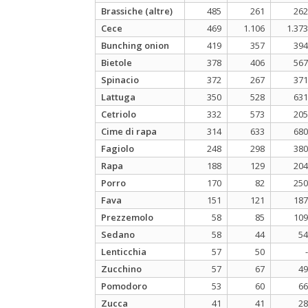
Brassiche (altre)
485
261
262
Cece
469
1.106
1.373
Bunching onion
419
357
394
Bietole
378
406
567
Spinacio
372
267
371
Lattuga
350
528
631
Cetriolo
332
573
205
Cime di rapa
314
633
680
Fagiolo
248
298
380
Rapa
188
129
204
Porro
170
82
250
Fava
151
121
187
Prezzemolo
58
85
109
Sedano
58
44
54
Lenticchia
57
50
-
Zucchino
57
67
49
Pomodoro
53
60
66
Zucca
41
41
28