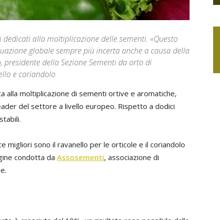
i dedicati alla moltiplicazione delle sementi. «Questo
tuazione globale sempre più incerta anche a causa della
 presidente della Sezione Sementi da orto di
llo e coriandolo
a alla moltiplicazione di sementi ortive e aromatiche,
 leader del settore a livello europeo. Rispetto a dodici
tabili.
migliori sono il ravanello per le orticole e il coriandolo
agine condotta da
Assosementi
, associazione di
e.