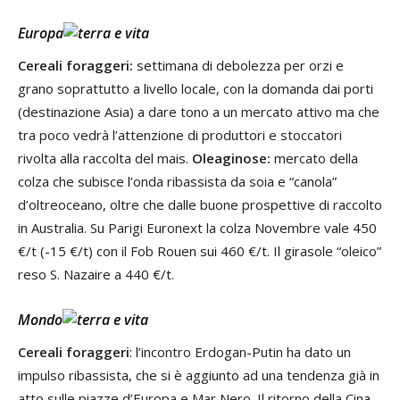
Europa
Cereali foraggeri:
settimana di debolezza per orzi e
grano soprattutto a livello locale, con la domanda dai porti
(destinazione Asia) a dare tono a un mercato attivo ma che
tra poco vedrà l’attenzione di produttori e stoccatori
rivolta alla raccolta del mais.
Oleaginose
:
mercato della
colza che subisce l’onda ribassista da soia e “canola”
d’oltreoceano, oltre che dalle buone prospettive di raccolto
in Australia. Su Parigi Euronext la colza Novembre vale 450
€/t (-15 €/t) con il Fob Rouen sui 460 €/t. Il girasole “oleico”
reso S. Nazaire a 440 €/t.
Mondo
Cereali foraggeri
: l’incontro Erdogan-Putin ha dato un
impulso ribassista, che si è aggiunto ad una tendenza già in
atto sulle piazze d’Europa e Mar Nero. Il ritorno della Cina