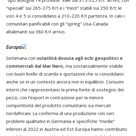
“tipo Bologna 14 proteina” vale sui 315-325 €/t arrivo, con
“speciali” sui 265-275 €/t e i “misti” stabili sui 250 €/t; le
voci 4 e 5 si consolidano a 210-220 €/t partenza. In calo i
comunitari panificabili con gli “spring” Usa-Canada
altalenanti sui 380 €/t arrivo.
Europa
Settimana con
volatilità dovuta agli echi geopolitici e
commerciali dal Mar Nero
, ma sostanzialmente stabile
con buon livello di scambi e quotazioni che si consolidano
anche se in un contesto ancora non in equilibrio. Consumi
interni che rappresentano la prima fonte di sostegno dei
pezzi, con l’export in contrazione per la minore
competitività del prodotto comunitario sui mercati
nordafricani. La conferma di una produzione con seri
problemi qualitativi in Germania e specifiche “medie”
inferiori al 2022 in Austria ed Est Europa hanno contribuito