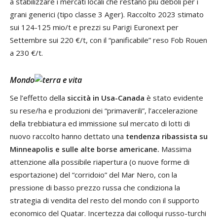
a stabilizzare i mercati locali che restano più deboli per i
grani generici (tipo classe 3 Ager). Raccolto 2023 stimato
sui 124-125 mio/t e prezzi su Parigi Euronext per
Settembre sui 220 €/t, con il “panificabile” reso Fob Rouen
a 230 €/t.
Mondo
Se l’effetto della
siccità in Usa-Canada
è stato evidente
su rese/ha e produzioni dei “primaverili”, l’accelerazione
della trebbiatura ed immissione sul mercato di lotti di
nuovo raccolto hanno dettato una
tendenza ribassista su
Minneapolis e sulle alte borse americane.
Massima
attenzione alla possibile riapertura (o nuove forme di
esportazione) del “corridoio” del Mar Nero, con la
pressione di basso prezzo russa che condiziona la
strategia di vendita del resto del mondo con il supporto
economico del Quatar. Incertezza dai colloqui russo-turchi