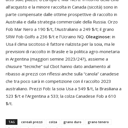
all’acquisto e la minore raccolta in Canada (siccità) sono in
parte compensate dalle ottime prospettive di raccolto in
Australia e dalla strategia commerciale della Russia. Orzo
Fob Mar Nero a 190 $/t, l’Australiano a 249 $/t; il grano
SRW Fob Golfo a 236 $/t e l’Ucraino NQ.
Oleaginose:
in
Usa il clima siccitoso è fattore rialzista per la soia, ma le
previsioni di raccolto in Brasile e la politica agro-monetaria
in Argentina (maggiori semine 2023/24?), assieme a
chiusure “tecniche” sul Cbot hanno dato andamento al
ribasso ai prezzi con riflessi anche sulla “canola” canadese
che tra poco sarà in competizione con il raccolto 2023
australiano. Prezzi Fob: la soia Usa a 549 $/t, la Brasiliana a
523 $/t e l’Argentina a 533; la colza Canadese Fob a 610
$/t.
TAG
cereali prezzi
colza
grano duro
grano tenero