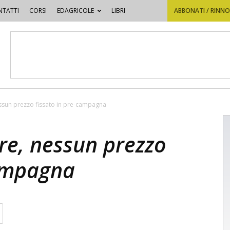
TATTI
CORSI
EDAGRICOLE
LIBRI
ABBONATI / RINN
ssun prezzo fissato in pre-campagna
re, nessun prezzo
campagna