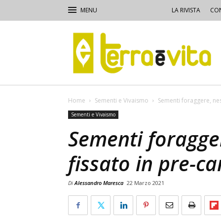
LA RIVISTA
CON
Terra
e
Vita
Home
Sementi e Vivaismo
Sementi foraggere, ne
Sementi e Vivaismo
Sementi foragge
fissato in pre-
Di
Alessandro Maresca
22 Marzo 2021