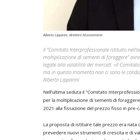
Alberto Lipparini, direttore Assosementi
Il ”Comitato Interprofessionale istituito nell
moltiplicazione di sementi di foraggere” avr
legate alla volatilità del mercatl. «Il Comita
ma in questo momento non ci sono le condizi
Alberto Lipparini
Nell’ultima seduta il "Comitato Interprofessio
per la moltiplicazione di sementi di foragge
2021 alla fissazione del prezzo fisso in pre
La proposta di istituire tale prezzo era nata 
prevedere nuovi strumenti di crescita e di val