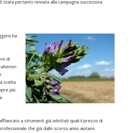
è stata pertanto rinviata alla campagna successiva.
aggere ha
e
ore di
ulteriori
e
a scelta.
empre più
re
fiancato a strumenti già adottati quali il prezzo di
rprofessionale che già dallo scorso anno aiutano