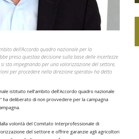
’ambito dell’Accordo quadro nazionale per la
ebbe preso questaa decisione sulla base delle incertezze
to si sta impegnando per una valorizzazione del settore,
oni per procedere nella direzione sperata» ha detto
nale istituito nell’ambito dell’Accordo quadro nazionale
re" ha deliberato di non provvedere per la campagna
-campagna.
dalla volontà del Comitato Interprofessionale di
orizzazione del settore e offrire garanzie agli agricoltori