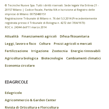
© Tecniche Nuove Spa. Tutti i diritti riservati. Sede legale Via Eritrea 21 -
20157 Milano | Codice fiscale, Partita IVA e Iscrizione al Registro delle
imprese di Milano: 00753480151
Registrazione Tribunale di Milano n. 76 del 5.3.2014 (Precedentemente
registrata presso il Tribunale di Bologna n. 4272 del 7/04/1973)
ROC n. 24344 dell’11 marzo 2014
Attualità
Finanziamenti agricoli
Difesa fitosanitaria
Leggi, lavoro e fisco
Colture
Prezzi agricoli e mercati
Fertilizzazione
Irrigazione
Zootecnia
Energie rinnovabili
Agricoltura biologica
Biotecnologie
Cambiamenti climatici
Economia circolare
EDAGRICOLE
Edagricole
Agricommercio & Garden Center
Rivista di Orticoltura e Floricoltura