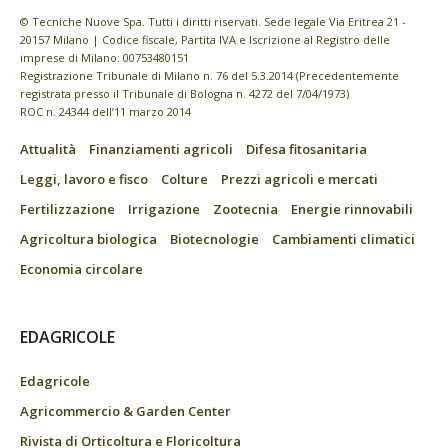
© Tecniche Nuove Spa. Tutti i diritti riservati. Sede legale Via Eritrea 21 -
20157 Milano | Codice fiscale, Partita IVA e Iscrizione al Registro delle
imprese di Milano: 00753480151
Registrazione Tribunale di Milano n. 76 del 5.3.2014 (Precedentemente
registrata presso il Tribunale di Bologna n. 4272 del 7/04/1973)
ROC n. 24344 dell’11 marzo 2014
Attualità
Finanziamenti agricoli
Difesa fitosanitaria
Leggi, lavoro e fisco
Colture
Prezzi agricoli e mercati
Fertilizzazione
Irrigazione
Zootecnia
Energie rinnovabili
Agricoltura biologica
Biotecnologie
Cambiamenti climatici
Economia circolare
EDAGRICOLE
Edagricole
Agricommercio & Garden Center
Rivista di Orticoltura e Floricoltura