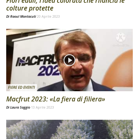
Fiori eduli, l’idea colorata che rilancia le
colture protette
Di
Raoul Montacuti
20 Aprile 2023
FIERE ED EVENTI
Macfrut 2023: «La fiera di filiera»
Di
Laura Saggio
13 Aprile 2023