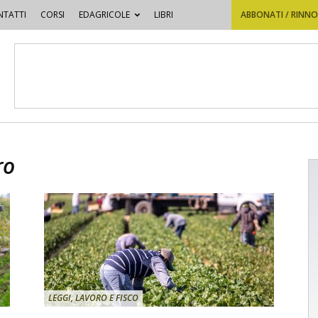
TATTI
CORSI
EDAGRICOLE
LIBRI
ABBONATI / RINN
ro
LEGGI, LAVORO E FISCO