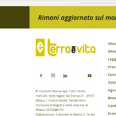
Rimani aggiornato sul mon
Attu
Difes
Leggi
Prez
Fert
Zoot
Agri
© Tecniche Nuove Spa. Tutti i diritti
riservati. Sede legale Via Eritrea 21 - 20157
Biot
Milano | Codice fiscale, Partita IVA e
Iscrizione al Registro delle imprese di
Camb
Milano: 00753480151
Econ
Registrazione Tribunale di Milano n. 76 del