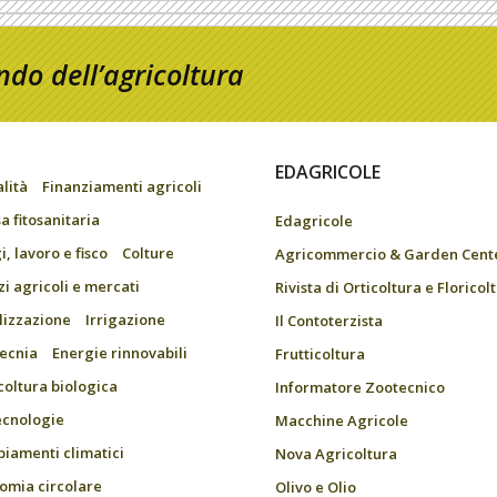
do dell’agricoltura
EDAGRICOLE
alità
Finanziamenti agricoli
a fitosanitaria
Edagricole
, lavoro e fisco
Colture
Agricommercio & Garden Cent
zi agricoli e mercati
Rivista di Orticoltura e Floricol
ilizzazione
Irrigazione
Il Contoterzista
ecnia
Energie rinnovabili
Frutticoltura
coltura biologica
Informatore Zootecnico
ecnologie
Macchine Agricole
iamenti climatici
Nova Agricoltura
omia circolare
Olivo e Olio