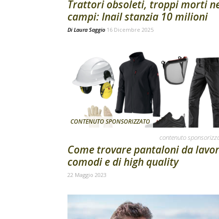
Trattori obsoleti, troppi morti n
campi: Inail stanzia 10 milioni
Di
Laura Saggio
16 Dicembre 2025
CONTENUTO SPONSORIZZATO
contenuto sponsorizz
Come trovare pantaloni da lavo
comodi e di high quality
22 Maggio 2023