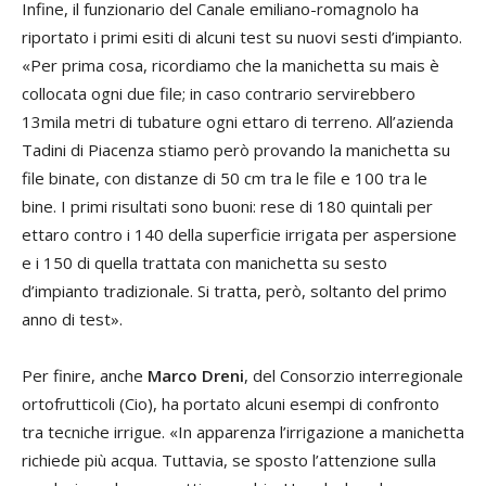
Infine, il funzionario del Canale emiliano-romagnolo ha
riportato i primi esiti di alcuni test su nuovi sesti d’impianto.
«Per prima cosa, ricordiamo che la manichetta su mais è
collocata ogni due file; in caso contrario servirebbero
13mila metri di tubature ogni ettaro di terreno. All’azienda
Tadini di Piacenza stiamo però provando la manichetta su
file binate, con distanze di 50 cm tra le file e 100 tra le
bine. I primi risultati sono buoni: rese di 180 quintali per
ettaro contro i 140 della superficie irrigata per aspersione
e i 150 di quella trattata con manichetta su sesto
d’impianto tradizionale. Si tratta, però, soltanto del primo
anno di test».
Per finire, anche
Marco Dreni
, del Consorzio interregionale
ortofrutticoli (Cio), ha portato alcuni esempi di confronto
tra tecniche irrigue. «In apparenza l’irrigazione a manichetta
richiede più acqua. Tuttavia, se sposto l’attenzione sulla