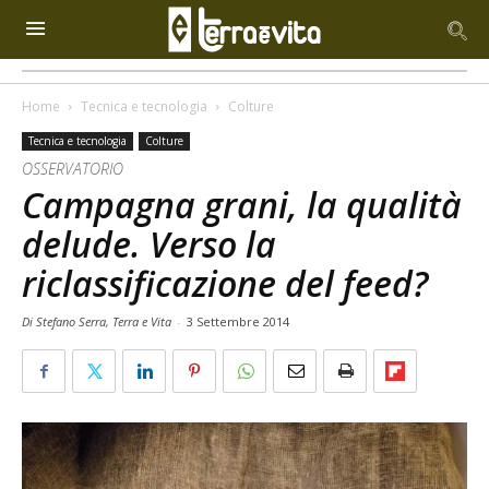
Home
Tecnica e tecnologia
Colture
Tecnica e tecnologia
Colture
OSSERVATORIO
Campagna grani, la qualità
delude. Verso la
riclassificazione del feed?
Di Stefano Serra, Terra e Vita
-
3 Settembre 2014