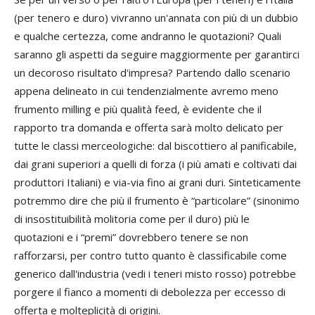
(per tenero e duro) vivranno un'annata con più di un dubbio
e qualche certezza, come andranno le quotazioni? Quali
saranno gli aspetti da seguire maggiormente per garantirci
un decoroso risultato d'impresa? Partendo dallo scenario
appena delineato in cui tendenzialmente avremo meno
frumento
milling
e più qualità
feed
, è evidente che il
rapporto tra domanda e offerta sarà molto delicato per
tutte le classi merceologiche: dal biscottiero al panificabile,
dai grani superiori a quelli di forza (i più amati e coltivati dai
produttori Italiani) e via-via fino ai grani duri. Sinteticamente
potremmo dire che più il frumento è “particolare” (sinonimo
di insostituibilità molitoria come per il duro) più le
quotazioni e i “premi” dovrebbero tenere se non
rafforzarsi, per contro tutto quanto è classificabile come
generico dall'industria (vedi i teneri misto rosso) potrebbe
porgere il fianco a momenti di debolezza per eccesso di
offerta e molteplicità di origini.