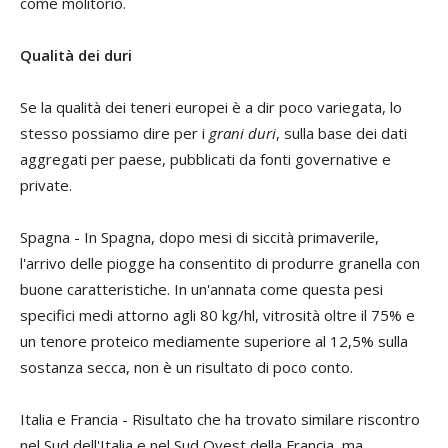
come molitorio.
Qualità dei duri
Se la qualità dei teneri europei è a dir poco variegata, lo
stesso possiamo dire per i
grani duri
, sulla base dei dati
aggregati per paese, pubblicati da fonti governative e
private.
Spagna
- In Spagna, dopo mesi di siccità primaverile,
l'arrivo delle piogge ha consentito di produrre granella con
buone caratteristiche. In un'annata come questa pesi
specifici medi attorno agli 80 kg/hl, vitrosità oltre il 75% e
un tenore proteico mediamente superiore al 12,5% sulla
sostanza secca, non è un risultato di poco conto.
Italia e Francia
- Risultato che ha trovato similare riscontro
nel Sud dell'Italia e nel Sud Ovest della Francia, ma