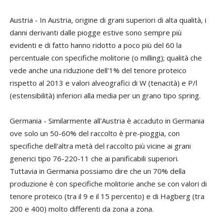
Austria
- In Austria, origine di grani superiori di alta qualità, i
danni derivanti dalle piogge estive sono sempre più
evidenti e di fatto hanno ridotto a poco più del 60 la
percentuale con specifiche molitorie (o
milling
); qualità che
vede anche una riduzione dell'1% del tenore proteico
rispetto al 2013 e valori alveografici di W (tenacità) e P/l
(estensibilità) inferiori alla media per un grano tipo
spring
.
Germania
- Similarmente all'Austria è accaduto in Germania
ove solo un 50-60% del raccolto è pre-pioggia, con
specifiche dell'altra metà del raccolto più vicine ai grani
generici tipo 76-220-11 che ai panificabili superiori.
Tuttavia in Germania possiamo dire che un 70% della
produzione è con specifiche molitorie anche se con valori di
tenore proteico (tra il 9 e il 15 percento) e di Hagberg (tra
200 e 400) molto differenti da zona a zona.