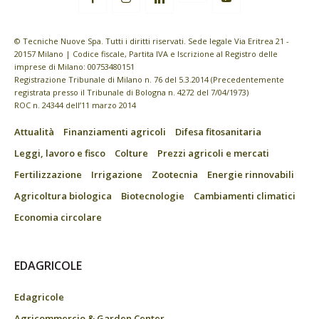
© Tecniche Nuove Spa. Tutti i diritti riservati. Sede legale Via Eritrea 21 -
20157 Milano | Codice fiscale, Partita IVA e Iscrizione al Registro delle
imprese di Milano: 00753480151
Registrazione Tribunale di Milano n. 76 del 5.3.2014 (Precedentemente
registrata presso il Tribunale di Bologna n. 4272 del 7/04/1973)
ROC n. 24344 dell’11 marzo 2014
Attualità
Finanziamenti agricoli
Difesa fitosanitaria
Leggi, lavoro e fisco
Colture
Prezzi agricoli e mercati
Fertilizzazione
Irrigazione
Zootecnia
Energie rinnovabili
Agricoltura biologica
Biotecnologie
Cambiamenti climatici
Economia circolare
EDAGRICOLE
Edagricole
Agricommercio & Garden Center