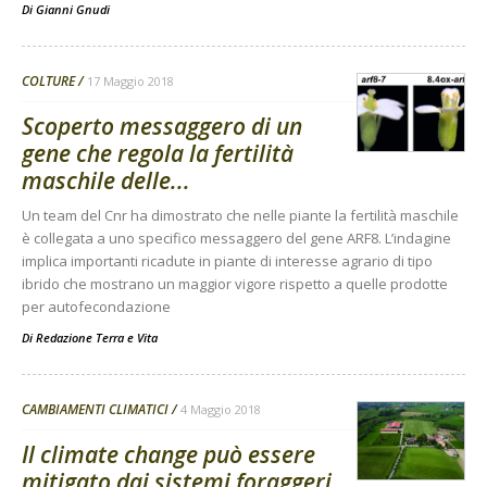
Di
Gianni Gnudi
COLTURE
17 Maggio 2018
Scoperto messaggero di un
gene che regola la fertilità
maschile delle...
Un team del Cnr ha dimostrato che nelle piante la fertilità maschile
è collegata a uno specifico messaggero del gene ARF8. L’indagine
implica importanti ricadute in piante di interesse agrario di tipo
ibrido che mostrano un maggior vigore rispetto a quelle prodotte
per autofecondazione
Di
Redazione Terra e Vita
CAMBIAMENTI CLIMATICI
4 Maggio 2018
Il climate change può essere
mitigato dai sistemi foraggeri