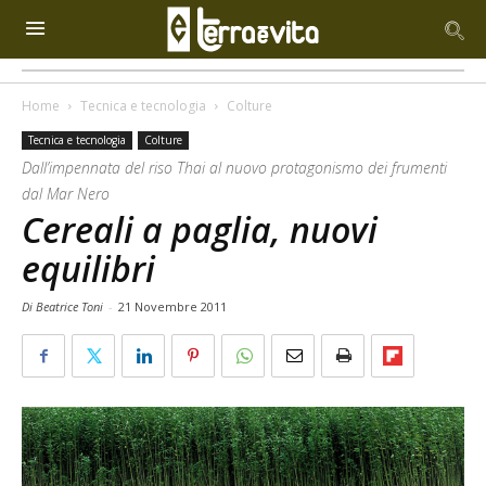
Home
Tecnica e tecnologia
Colture
Tecnica e tecnologia
Colture
Dall’impennata del riso Thai al nuovo protagonismo dei frumenti
dal Mar Nero
Cereali a paglia, nuovi
equilibri
Di Beatrice Toni
-
21 Novembre 2011