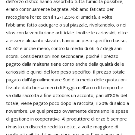
dell’orzo distico hanno assorbito tutta l’umidità possibile,
erano continuamente bagnate. Abbiamo faticato per
raccogliere l’orzo con il 12-12,5% di umidità, a volte
l’abbiamo fatto asciugare o sul piazzale, rivoltandolo, o nei
silos con la ventilazione artificiale. Inoltre le cariossidi, oltre
a essere alquanto slavate, hanno un peso specifico basso,
60-62 e anche meno, contro la media di 66-67 degli anni
scorsi. Considerazioni non secondarie, poiché il prezzo
pagato dalla malteria tiene conto anche della qualità delle
cariossidi e quindi del loro peso specifico. Il prezzo totale
pagato dall’Agroalimentare Sud è la media delle quotazioni
fissate dalla borsa merci di Foggia nell’arco di tempo che
va dalla raccolta a fine ottobre: un acconto, pari all’80% del
totale, viene pagato poco dopo la raccolta, il 20% di saldo a
novembre. Da quel prezzo ovviamente detraiamo le spese
di gestione in cooperativa. Al produttore di orzo è sempre
rimasto un discreto reddito netto, a volte maggiore di
quello ottenibile dal grano duro, ma quest’anno non sarà