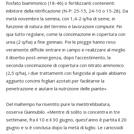
fosfato biammonico (18-46) o fertilizzanti contenenti
inibitore della nitrificazione (N-P: 25-15, 24-10 o 15-28). Da
metà novembre la semina, con 1,4-2 q/ha di seme, in
funzione di natura del terreno e lavorazioni compiute. Fin
qua tutto regolare, come la concimazione in copertura con
urea (2 q/ha) a fine gennaio. Poi le piogge hanno reso
veramente difficile entrare in campo e realizzare al meglio
il diserbo post-emergenza, dopo l’accestimento, la
seconda concimazione di copertura con nitrato ammonico
(2,5 q/ha), i due trattamenti con fungicida al quale abbiamo
aggiunto concimi fogliari azotati per facilitarne la
penetrazione e aiutare la nutrizione delle piante».
Del maltempo ha risentito pure la mietitrebbiatura,
osserva Giannubilo. «Mentre di solito si concentra in tre
settimane, fra il 10 e il 30 giugno, quest’anno è partita il 20
giugno e si è conclusa dopo la metà di luglio. Le cariossidi