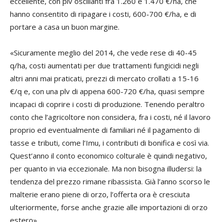
eccellente, con plv oscillanti fra 1.260 e 1.470 €/ha, che
hanno consentito di ripagare i costi, 600-700 €/ha, e di
portare a casa un buon margine.
«Sicuramente meglio del 2014, che vede rese di 40-45
q/ha, costi aumentati per due trattamenti fungicidi negli
altri anni mai praticati, prezzi di mercato crollati a 15-16
€/q e, con una plv di appena 600-720 €/ha, quasi sempre
incapaci di coprire i costi di produzione. Tenendo peraltro
conto che l’agricoltore non considera, fra i costi, né il lavoro
proprio ed eventualmente di familiari né il pagamento di
tasse e tributi, come l’Imu, i contributi di bonifica e così via.
Quest’anno il conto economico colturale è quindi negativo,
per quanto in via eccezionale. Ma non bisogna illudersi: la
tendenza del prezzo rimane ribassista. Già l’anno scorso le
malterie erano piene di orzo, l’offerta ora è cresciuta
ulteriormente, forse anche grazie alle importazioni di orzo
estero».