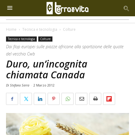
Home
Tecnica e tecnologia
Colture
Tecnica e tecnologia
Colture
Dai flop europei sulle piazze africane alla spartizione delle quote
del vecchio Cwb
Duro, un’incognita
chiamata Canada
Di Stefano Serra
-
2 Marzo 2012