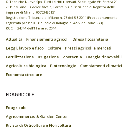
© Tecniche Nuove Spa. Tutti i diritti riservati. Sede legale Via Eritrea 21 -
20157 Milano | Codice fiscale, Partita IVA e Iscrizione al Registro delle
imprese di Milano: 00753480151
Registrazione Tribunale di Milano n. 76 del 5.3.2014 (Precedentemente
registrata presso il Tribunale di Bologna n. 4272 del 7/04/1973)
ROC n. 24344 dell’11 marzo 2014
Attualità
Finanziamenti agricoli
Difesa fitosanitaria
Leggi, lavoro e fisco
Colture
Prezzi agricoli e mercati
Fertilizzazione
Irrigazione
Zootecnia
Energie rinnovabili
Agricoltura biologica
Biotecnologie
Cambiamenti climatici
Economia circolare
EDAGRICOLE
Edagricole
Agricommercio & Garden Center
Rivista di Orticoltura e Floricoltura