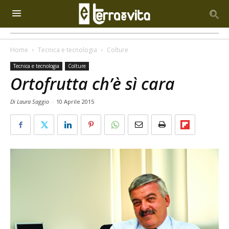
Home
Tecnica e tecnologia
Colture
Tecnica e tecnologia
Colture
Ortofrutta ch’è sì cara
Di Laura Saggio
-
10 Aprile 2015