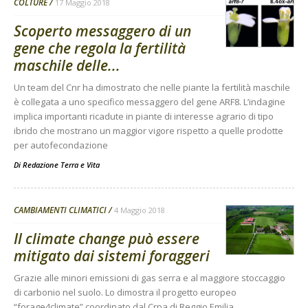
COLTURE
17 Maggio 2018
Scoperto messaggero di un
gene che regola la fertilità
maschile delle...
Un team del Cnr ha dimostrato che nelle piante la fertilità maschile
è collegata a uno specifico messaggero del gene ARF8. L’indagine
implica importanti ricadute in piante di interesse agrario di tipo
ibrido che mostrano un maggior vigore rispetto a quelle prodotte
per autofecondazione
Di
Redazione Terra e Vita
CAMBIAMENTI CLIMATICI
4 Maggio 2018
Il climate change può essere
mitigato dai sistemi foraggeri
Grazie alle minori emissioni di gas serra e al maggiore stoccaggio
di carbonio nel suolo. Lo dimostra il progetto europeo
“forage4climate” coordinato dal Crpa di Reggio Emilia.