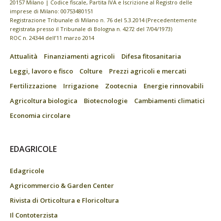
20157 Milano | Codice fiscale, Partita IVA e Iscrizione al Registro delle
imprese di Milano: 00753480151
Registrazione Tribunale di Milano n. 76 del 5.3.2014 (Precedentemente
registrata presso il Tribunale di Bologna n. 4272 del 7/04/1973)
ROC n. 24344 dell’11 marzo 2014
Attualità
Finanziamenti agricoli
Difesa fitosanitaria
Leggi, lavoro e fisco
Colture
Prezzi agricoli e mercati
Fertilizzazione
Irrigazione
Zootecnia
Energie rinnovabili
Agricoltura biologica
Biotecnologie
Cambiamenti climatici
Economia circolare
EDAGRICOLE
Edagricole
Agricommercio & Garden Center
Rivista di Orticoltura e Floricoltura
Il Contoterzista