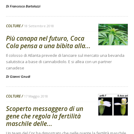
Di
Francesco Bartolozzi
COLTURE
18 Settembre 2018
Più canapa nel futuro, Coca
Cola pensa a una bibita alla...
Il colosso di Atlanta prevede di lanciare sul mercato una bevanda
salutistica a base di cannabidiolo. E si allea con un partner
canadese
Di
Gianni Gnudi
COLTURE
17 Maggio 2018
Scoperto messaggero di un
gene che regola la fertilità
maschile delle...
Un team del Cnr ha dimostrato che nelle piante la fertilità maschile