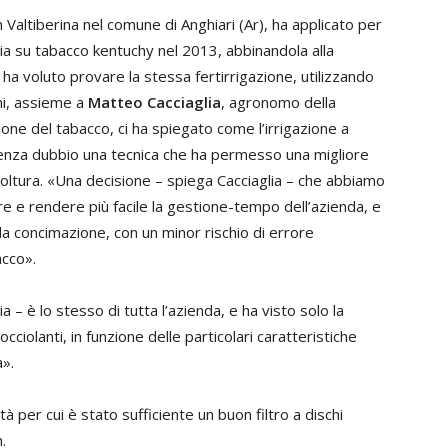
in Valtiberina nel comune di Anghiari (Ar), ha applicato per
ccia su tabacco kentuchy nel 2013, abbinandola alla
 ha voluto provare la stessa fertirrigazione, utilizzando
ani, assieme a
Matteo Cacciaglia
, agronomo della
ione del tabacco, ci ha spiegato come l’irrigazione a
 senza dubbio una tecnica che ha permesso una migliore
 coltura. «Una decisione – spiega Cacciaglia – che abbiamo
re e rendere più facile la gestione-tempo dell’azienda, e
 concimazione, con un minor rischio di errore
acco».
 – è lo stesso di tutta l’azienda, e ha visto solo la
ciolanti, in funzione delle particolari caratteristiche
a».
tà per cui è stato sufficiente un buon filtro a dischi
.