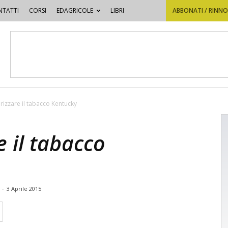
TATTI
CORSI
EDAGRICOLE
LIBRI
ABBONATI / RINN
izzare il tabacco Kentucky
 il tabacco
*
-
3 Aprile 2015