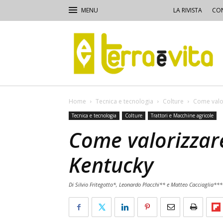
LA RIVISTA
CON
Terra
e
Vita
Home
Tecnica e tecnologia
Colture
Come valor
Tecnica e tecnologia
Colture
Trattori e Macchine agricole
Come valorizzare
Kentucky
Di Silvio Fritegotto*, Leonardo Placchi** e Matteo Cacciaglia**