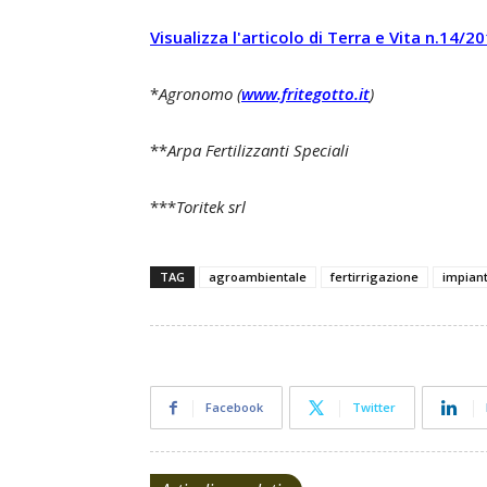
Visualizza l'articolo di Terra e Vita n.14/
*
Agronomo (
www.fritegotto.it
)
**
Arpa Fertilizzanti Speciali
***
Toritek srl
TAG
agroambientale
fertirrigazione
impian
Facebook
Twitter