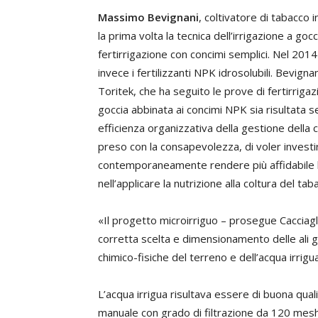
Massimo Bevignani
, coltivatore di tabacco 
la prima volta la tecnica dell’irrigazione a go
fertirrigazione con concimi semplici. Nel 2014
invece i fertilizzanti NPK idrosolubili. Bevign
Toritek, che ha seguito le prove di fertirrigaz
goccia abbinata ai concimi NPK sia risultata
efficienza organizzativa della gestione della
preso con la consapevolezza, di voler investi
contemporaneamente rendere più affidabile la
nell’applicare la nutrizione alla coltura del tab
«Il progetto microirriguo – prosegue Cacciaglia
corretta scelta e dimensionamento delle ali goc
chimico-fisiche del terreno e dell’acqua irrigu
L’acqua irrigua risultava essere di buona quali
manuale con grado di filtrazione da 120 mesh