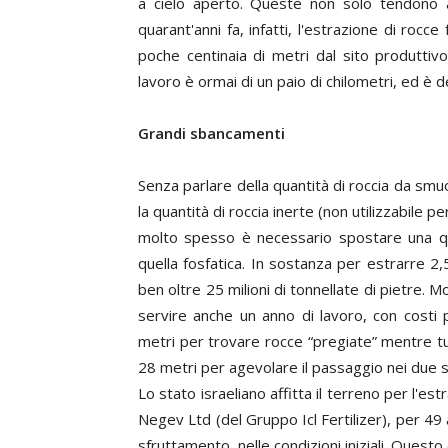
a cielo aperto. Queste non solo tendono a
quarant'anni fa, infatti, l'estrazione di roc
poche centinaia di metri dal sito produttivo
lavoro è ormai di un paio di chilometri, ed è
Grandi sbancamenti
Senza parlare della quantità di roccia da smuov
la quantità di roccia inerte (non utilizzabile p
molto spesso è necessario spostare una quan
quella fosfatica. In sostanza per estrarre 2,
ben oltre 25 milioni di tonnellate di pietre. 
servire anche un anno di lavoro, con costi 
metri per trovare rocce “pregiate” mentre tu
28 metri per agevolare il passaggio nei due s
Lo stato israeliano affitta il terreno per l'e
Negev Ltd (del Gruppo Icl Fertilizer), per 49 a
sfruttamento, nelle condizioni iniziali. Que