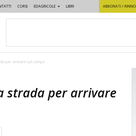
TATTI
CORSI
EDAGRICOLE
LIBRI
ABBONATI / RINN
ada per arrivare sul campo
a strada per arrivare