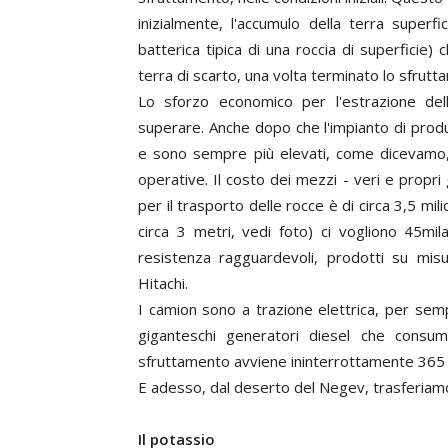
inizialmente, l'accumulo della terra superfi
batterica tipica di una roccia di superficie)
terra di scarto, una volta terminato lo sfrutt
Lo sforzo economico per l'estrazione dell
superare. Anche dopo che l'impianto di prod
e sono sempre più elevati, come dicevamo, in
operative. Il costo dei mezzi - veri e propr
per il trasporto delle rocce è di circa 3,5 mil
circa 3 metri, vedi foto) ci vogliono 45mila
resistenza ragguardevoli, prodotti su misu
Hitachi.
I camion sono a trazione elettrica, per semp
giganteschi generatori diesel che consuma
sfruttamento avviene ininterrottamente 365 g
E adesso, dal deserto del Negev, trasferiamo
Il potassio