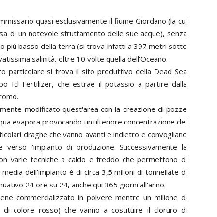
missario quasi esclusivamente il fiume Giordano (la cui
sa di un notevole sfruttamento delle sue acque), senza
o più basso della terra (si trova infatti a 397 metri sotto
vatissima salinità, oltre 10 volte quella dell'Oceano.
 particolare si trova il sito produttivo della Dead Sea
Icl Fertilizer, che estrae il potassio a partire dalla
bromo.
damente modificato quest'area con la creazione di pozze
'acqua evapora provocando un'ulteriore concentrazione dei
colari draghe che vanno avanti e indietro e convogliano
e verso l'impianto di produzione. Successivamente la
 con varie tecniche a caldo e freddo che permettono di
media dell'impianto è di circa 3,5 milioni di tonnellate di
nuativo 24 ore su 24, anche qui 365 giorni all'anno.
iene commercializzato in polvere mentre un milione di
 di colore rosso) che vanno a costituire il cloruro di