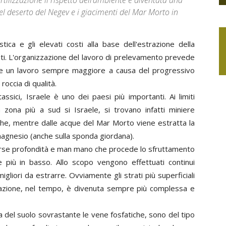
fertilizzazione il rispetto dell’ambiente è diventata una
del deserto del Negev e i giacimenti del Mar Morto in
ica e gli elevati costi alla base dell'estrazione della
anti. L'organizzazione del lavoro di prelevamento prevede
ti e un lavoro sempre maggiore a causa del progressivo
occia di qualità.
assici, Israele è uno dei paesi più importanti. Ai limiti
 zona più a sud si Israele, si trovano infatti miniere
iche, mentre dalle acque del Mar Morto viene estratta la
 magnesio (anche sulla sponda giordana).
diverse profondità e man mano che procede lo sfruttamento
 più in basso. Allo scopo vengono effettuati continui
igliori da estrarre. Ovviamente gli strati più superficiali
strazione, nel tempo, è divenuta sempre più complessa e
a del suolo sovrastante le vene fosfatiche, sono del tipo