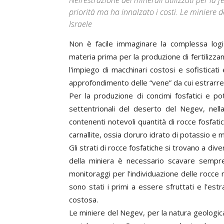
Nell’estrazione dei minerali utilizzati per la 
priorità ma ha innalzato i costi. Le miniere 
Israele
Non è facile immaginare la complessa logist
materia prima per la produzione di fertilizz
l'impiego di macchinari costosi e sofistica
approfondimento delle “vene” da cui estrarre r
Per la produzione di concimi fosfatici e pot
settentrionali del deserto del Negev, nella
contenenti notevoli quantità di rocce fosfat
carnallite, ossia cloruro idrato di potassio e
Gli strati di rocce fosfatiche si trovano a 
della miniera è necessario scavare sempre
monitoraggi per l'individuazione delle rocce m
sono stati i primi a essere sfruttati e l'e
costosa.
Le miniere del Negev, per la natura geologic