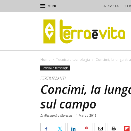
LA RIVISTA
CON
Terra
e
Vita
Home
Tecnica e tecnologia
Concimi, la lunga str
Tecnica e tecnologia
FERTILIZZANTI
Concimi, la lung
sul campo
Di Alessandro Maresca
-
1 Marzo 2013