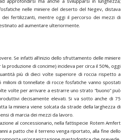
d approfondirsi ma anche a svilupparsi in lunghezza;
ce fosfatiche nelle miniere del deserto del Negev, distava
 dei fertilizzanti, mentre oggi il percorso dei mezzi di
 destinato ad aumentare ulteriormente.
ere. Se infatti all'inizio dello sfruttamento delle miniere
er la produzione di concime) incideva per circa il 50%, oggi
tità più di dieci volte superiore di roccia rispetto a
5 milioni di tonnellate di rocce fosfatiche vanno spostati
Molte volte per arrivare a estrarre uno strato “buono” può
produttivi decisamente elevati. Si va sotto anche di 75
tta la miniera viene solcata da strade della larghezza di
ensi di marcia dei mezzi da lavoro.
strazione al concessionario, nella fattispecie Rotem Amfert
nni a patto che il terreno venga riportato, alla fine dello
sto comporta un'organizzazione mastodontica che prevede,