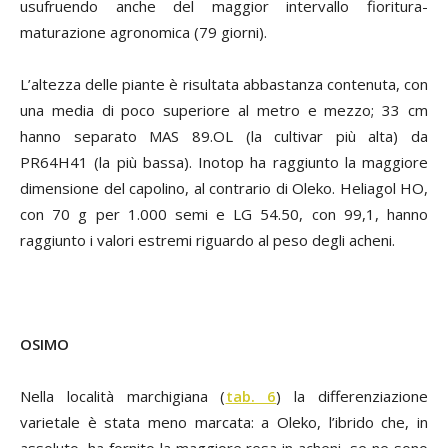
usufruendo anche del maggior intervallo fioritura-
maturazione agronomica (79 giorni).
L’altezza delle piante è risultata abbastanza contenuta, con
una media di poco superiore al metro e mezzo; 33 cm
hanno separato MAS 89.OL (la cultivar più alta) da
PR64H41 (la più bassa). Inotop ha raggiunto la maggiore
dimensione del capolino, al contrario di Oleko. Heliagol HO,
con 70 g per 1.000 semi e LG 54.50, con 99,1, hanno
raggiunto i valori estremi riguardo al peso degli acheni.
OSIMO
Nella località marchigiana (
tab. 6
) la differenziazione
varietale è stata meno marcata: a Oleko, l’ibrido che, in
assoluto, ha fornito la maggiore resa in acheni, se ne sono