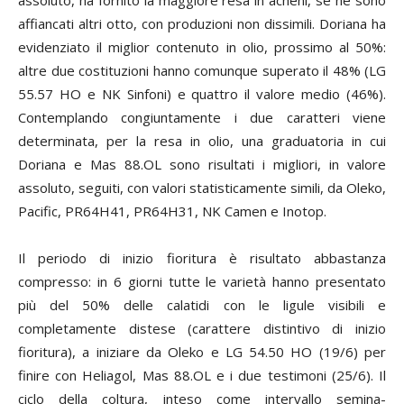
affiancati altri otto, con produzioni non dissimili. Doriana ha
evidenziato il miglior contenuto in olio, prossimo al 50%:
altre due costituzioni hanno comunque superato il 48% (LG
55.57 HO e NK Sinfoni) e quattro il valore medio (46%).
Contemplando congiuntamente i due caratteri viene
determinata, per la resa in olio, una graduatoria in cui
Doriana e Mas 88.OL sono risultati i migliori, in valore
assoluto, seguiti, con valori statisticamente simili, da Oleko,
Pacific, PR64H41, PR64H31, NK Camen e Inotop.
Il periodo di inizio fioritura è risultato abbastanza
compresso: in 6 giorni tutte le varietà hanno presentato
più del 50% delle calatidi con le ligule visibili e
completamente distese (carattere distintivo di inizio
fioritura), a iniziare da Oleko e LG 54.50 HO (19/6) per
finire con Heliagol, Mas 88.OL e i due testimoni (25/6). Il
ciclo della coltura, inteso come intervallo semina-