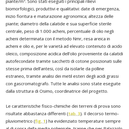
piante/m
. Sono stati eseguiti i principali rilievi
biomorfologici, produttivi e qualitativi: date di emergenza,
inizio fioritura e maturazione agronomica; altezza delle
piante; diametro della calatide e sua superficie sterile
centrale, peso di 1.000 acheni, percentuale di olio negli
acheni determinata con il metodo Nmr, resa areica in
acheni e olio e, per le varietà ad elevato contenuto di acido
oleico, composizione acidica dell’olio proveniente da calatidi
autofecondate tramite sacchetti di cotone posizionati sulle
stesse prima dell’antesi, così da isolarle da polline
estraneo, tramite analisi dei metil esteri degli acidi grassi
con gascromatografo. Tutte le analisi sono state eseguite
dalla struttura di Osimo, coordinatrice del progetto.
Le caratteristiche fisico-chimiche dei terreni di prova sono
risultate abbastanza differenti (
tab. 3
). Il decorso termo-
pluviometrico (
fig. 1
) ha evidenziato temperature sempre
al di sopra della media poliennale, tranne che per Palazzolo