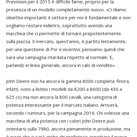
Previsioni per il 2015 è difficile farne, proprio per la
presenza di un modello completamente nuovo. «Ci diamo
obiettivi importanti: il settore per noi è fondamentale e non
vogliamo restare indietro, soprattutto avendo una
macchina che ci permette di tornare prepotentemente
sulla piazza. Il mercato, quest’anno, è partito lentamente,
per una questione di Psr e incentivi; pensiamo quindi che
sarà una campagna ritardata rispetto al normale. E,
parlando in linea generale, ancora in calo di vendite».
John Deere non ha ancora la gamma 8000 completa: finora,
infatti, sono a listino i modelli da 8200 a 8600 (da 430 a
625 cv) ma non ancora la 800 cavalli, una categoria di
potenza interessante per il mercato italiano. Arriverà,
secondo i rumours, per la campagna 2016. Chi volesse una
macchina di alta potenza con i colori John Deere può
orientarsi sulla 7980, ancora pienamente in produzione, ma
è ovvio che ci sarà anche chi preferisce aspettare il nuovo