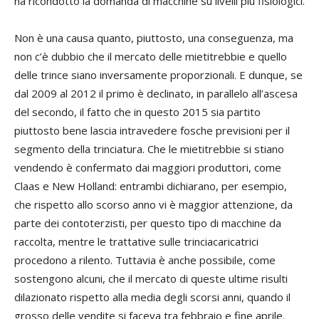
ha ricondotto la domanda di macchine su livelli più fisiologici.
Non è una causa quanto, piuttosto, una conseguenza, ma
non c’è dubbio che il mercato delle mietitrebbie e quello
delle trince siano inversamente proporzionali. E dunque, se
dal 2009 al 2012 il primo è declinato, in parallelo all’ascesa
del secondo, il fatto che in questo 2015 sia partito
piuttosto bene lascia intravedere fosche previsioni per il
segmento della trinciatura. Che le mietitrebbie si stiano
vendendo è confermato dai maggiori produttori, come
Claas e New Holland: entrambi dichiarano, per esempio,
che rispetto allo scorso anno vi è maggior attenzione, da
parte dei contoterzisti, per questo tipo di macchine da
raccolta, mentre le trattative sulle trinciacaricatrici
procedono a rilento. Tuttavia è anche possibile, come
sostengono alcuni, che il mercato di queste ultime risulti
dilazionato rispetto alla media degli scorsi anni, quando il
grosso delle vendite si faceva tra febbraio e fine aprile.