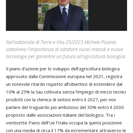
Nell'editoriale di Terra e Vita 25/2023 Michele Pisante
sottolinea l'importanza di adottare nuovi metodi e nuove
tecnologie per garantire un futuro all'agricoltura biologica
Il piano d’azione per lo sviluppo dell’agricoltura biologica
approvato dalla Commissione europea nel 2021, registra
un notevole ritardo rispetto all’obiettivo di estendere dal
10% al 25% la Sau coltivata senza l’impiego di mezzi tecnici
prodotti con la chimica di sintesi entro il 2027, per non
parlare del traguardo più ambizioso del 30% entro il 2030
proposto dalle associazioni italiane del biologico. Tra i
ventisette Paesi dell’Ue l’Italia occupa la quinta posizione
con una media di circa il 17% da incrementare attraverso le