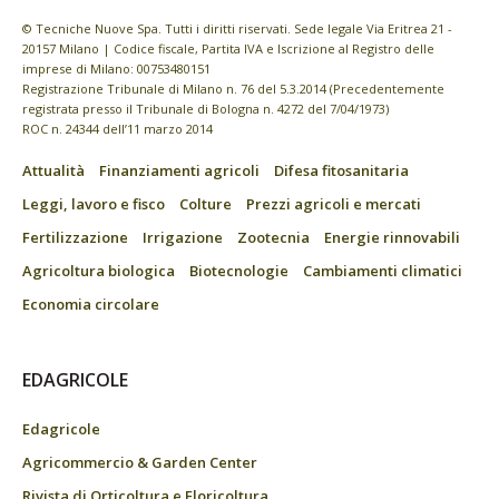
© Tecniche Nuove Spa. Tutti i diritti riservati. Sede legale Via Eritrea 21 -
20157 Milano | Codice fiscale, Partita IVA e Iscrizione al Registro delle
imprese di Milano: 00753480151
Registrazione Tribunale di Milano n. 76 del 5.3.2014 (Precedentemente
registrata presso il Tribunale di Bologna n. 4272 del 7/04/1973)
ROC n. 24344 dell’11 marzo 2014
Attualità
Finanziamenti agricoli
Difesa fitosanitaria
Leggi, lavoro e fisco
Colture
Prezzi agricoli e mercati
Fertilizzazione
Irrigazione
Zootecnia
Energie rinnovabili
Agricoltura biologica
Biotecnologie
Cambiamenti climatici
Economia circolare
EDAGRICOLE
Edagricole
Agricommercio & Garden Center
Rivista di Orticoltura e Floricoltura