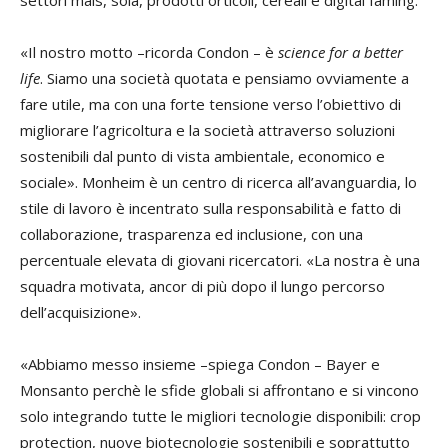
settori mais, soia, prodotti orticoli, cereali e digital faming.
«Il nostro motto –ricorda Condon – è
science for a better
life
. Siamo una società quotata e pensiamo ovviamente a
fare utile, ma con una forte tensione verso l’obiettivo di
migliorare l’agricoltura e la società attraverso soluzioni
sostenibili dal punto di vista ambientale, economico e
sociale». Monheim è un centro di ricerca all’avanguardia, lo
stile di lavoro è incentrato sulla responsabilità e fatto di
collaborazione, trasparenza ed inclusione, con una
percentuale elevata di giovani ricercatori. «La nostra è una
squadra motivata, ancor di più dopo il lungo percorso
dell’acquisizione».
«Abbiamo messo insieme –spiega Condon – Bayer e
Monsanto perchè le sfide globali si affrontano e si vincono
solo integrando tutte le migliori tecnologie disponibili: crop
protection, nuove biotecnologie sostenibili e soprattutto