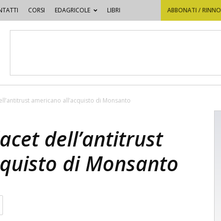
TATTI
CORSI
EDAGRICOLE
LIBRI
ABBONATI / RINN
dell’antitrust americano all’acquisto di Monsanto
lacet dell’antitrust
cquisto di Monsanto