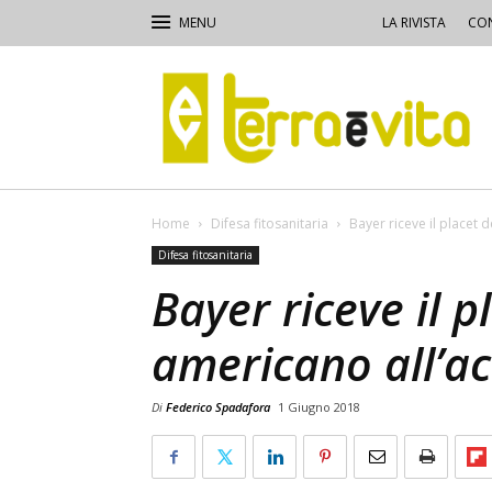
LA RIVISTA
CON
Terra
e
Vita
Home
Difesa fitosanitaria
Bayer riceve il placet 
Difesa fitosanitaria
Bayer riceve il p
americano all’a
Di
Federico Spadafora
1 Giugno 2018