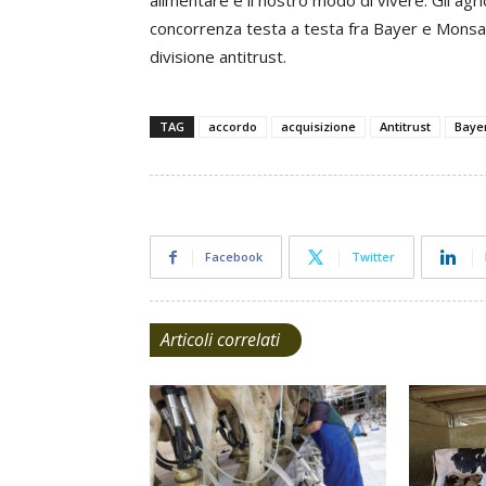
alimentare e il nostro modo di vivere. Gli agr
concorrenza testa a testa fra Bayer e Mons
divisione antitrust.
TAG
accordo
acquisizione
Antitrust
Baye
Facebook
Twitter
Articoli correlati