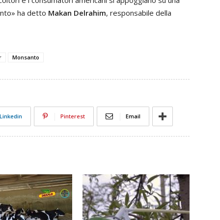
icoltori e i consumatori americani si appoggiano su una
anto» ha detto
Makan Delrahim
, responsabile della
r
Monsanto
Linkedin
Pinterest
Email