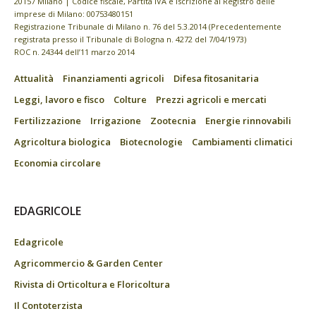
20157 Milano | Codice fiscale, Partita IVA e Iscrizione al Registro delle
imprese di Milano: 00753480151
Registrazione Tribunale di Milano n. 76 del 5.3.2014 (Precedentemente
registrata presso il Tribunale di Bologna n. 4272 del 7/04/1973)
ROC n. 24344 dell’11 marzo 2014
Attualità
Finanziamenti agricoli
Difesa fitosanitaria
Leggi, lavoro e fisco
Colture
Prezzi agricoli e mercati
Fertilizzazione
Irrigazione
Zootecnia
Energie rinnovabili
Agricoltura biologica
Biotecnologie
Cambiamenti climatici
Economia circolare
EDAGRICOLE
Edagricole
Agricommercio & Garden Center
Rivista di Orticoltura e Floricoltura
Il Contoterzista