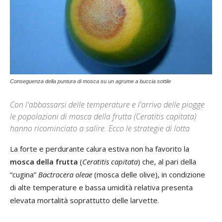
Conseguenza della puntura di mosca su un agrume a buccia sottile
Con l'abbassarsi delle temperature e l'arrivo delle piogge
le popolazioni di mosca della frutta (Ceratitis capitata)
hanno ricominciato a salire. Ecco le strategie di lotta
La forte e perdurante calura estiva non ha favorito la
mosca della frutta
(
Ceratitis capitata
) che, al pari della
“cugina”
Bactrocera oleae
(mosca delle olive), in condizione
di alte temperature e bassa umidità relativa presenta
elevata mortalità soprattutto delle larvette.