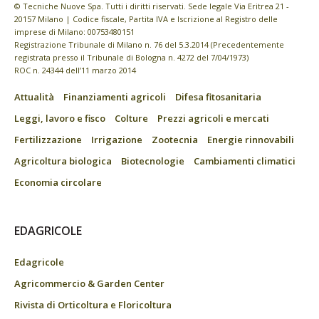
© Tecniche Nuove Spa. Tutti i diritti riservati. Sede legale Via Eritrea 21 -
20157 Milano | Codice fiscale, Partita IVA e Iscrizione al Registro delle
imprese di Milano: 00753480151
Registrazione Tribunale di Milano n. 76 del 5.3.2014 (Precedentemente
registrata presso il Tribunale di Bologna n. 4272 del 7/04/1973)
ROC n. 24344 dell’11 marzo 2014
Attualità
Finanziamenti agricoli
Difesa fitosanitaria
Leggi, lavoro e fisco
Colture
Prezzi agricoli e mercati
Fertilizzazione
Irrigazione
Zootecnia
Energie rinnovabili
Agricoltura biologica
Biotecnologie
Cambiamenti climatici
Economia circolare
EDAGRICOLE
Edagricole
Agricommercio & Garden Center
Rivista di Orticoltura e Floricoltura